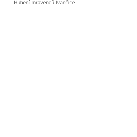
Hubení mravenců Ivančice
Jaké další služby
nabízíme?
606 366 287
DDD
, tedy
D
ezinsekce
,
D
ezinfekce
a
D
eratizace
.
Mimo deratizace myší vám pomůžeme i s dalšími