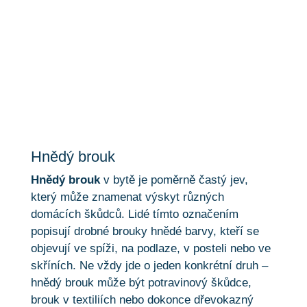
Hnědý brouk
Hnědý brouk
Hnědý brouk
v bytě je poměrně častý jev,
který může znamenat výskyt různých
domácích škůdců. Lidé tímto označením
popisují drobné brouky hnědé barvy, kteří se
objevují ve spíži, na podlaze, v posteli nebo ve
skříních. Ne vždy jde o jeden konkrétní druh –
hnědý brouk může být potravinový škůdce,
brouk v textiliích nebo dokonce dřevokazný