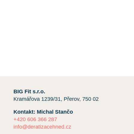
škůdci. Například úklid půdy a balkónu, dezinfekce
a
instalace sítí
proti holubům.
Máte-li jakékoli dotazy nebo si přejete získat
cenovou nabídku,
kontaktujte nás
e-mailem nebo
telefonicky kliknutím na červené tlačítko.
Rádi vám pomůžeme.
BIG Fit s.r.o.
Kramářova 1239/31, Přerov, 750 02
Kontakt: Michal Stančo
+420 606 366 287
info@deratizacehned.cz