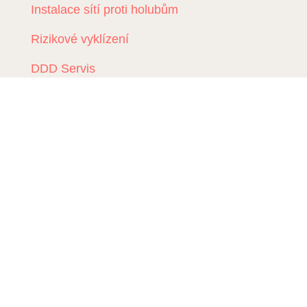
Instalace sítí proti holubům
Rizikové vyklízení
DDD Servis
Kde zasahujeme?
Deratizace Přerov
Deratizace Kroměříž
Deratizace Zlín
Deratizace Ostrava
Deratizace Prostějov
Deratizace Olomouc