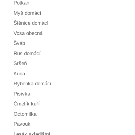
Potkan
Myš domácí
Štěnice domácí
Vosa obecná
Šváb
Rus domácí
Sršeň
Kuna
Rybenka domáci
Pisivka
Čmelík kuří
Octomilka
Pavouk
Lesák skladištní