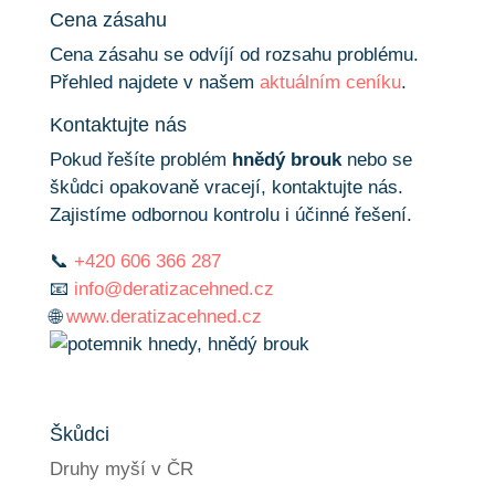
Cena zásahu
Cena zásahu se odvíjí od rozsahu problému.
Přehled najdete v našem
aktuálním ceníku
.
Kontaktujte nás
Pokud řešíte problém
hnědý brouk
nebo se
škůdci opakovaně vracejí, kontaktujte nás.
Zajistíme odbornou kontrolu i účinné řešení.
📞
+420 606 366 287
📧
info@deratizacehned.cz
🌐
www.deratizacehned.cz
Škůdci
Druhy myší v ČR