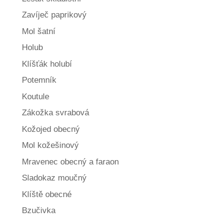
Zavíječ paprikový
Mol šatní
Holub
Klíšťák holubí
Potemník
Koutule
Zákožka svrabová
Kožojed obecný
Mol kožešinový
Mravenec obecný a faraon
Sladokaz moučný
Klíště obecné
Bzučivka