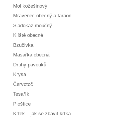
Mol kožešinový
Mravenec obecný a faraon
Sladokaz moučný
Klíště obecné
Bzučivka
Masařka obecná
Druhy pavouků
Krysa
Červotoč
Tesařík
Ploštice
Krtek – jak se zbavit krtka