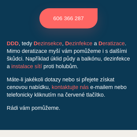
606 366 287
DDD
, tedy
D
ezinsekce
,
D
ezinfekce
a
D
eratizace
.
Mimo deratizace myší vám pomůžeme i s dalšími
škůdci. Například úklid půdy a balkónu, dezinfekce
a
instalace sítí
proti holubům.
Máte-li jakékoli dotazy nebo si přejete získat
cenovou nabídku,
kontaktujte nás
e-mailem nebo
telefonicky kliknutím na červené tlačítko.
Rádi vám pomůžeme.