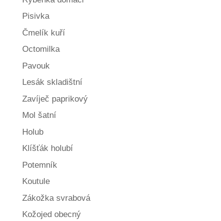
Pisivka
Čmelík kuří
Octomilka
Pavouk
Lesák skladištní
Zavíječ paprikový
Mol šatní
Holub
Klíšťák holubí
Potemník
Koutule
Zákožka svrabová
Kožojed obecný