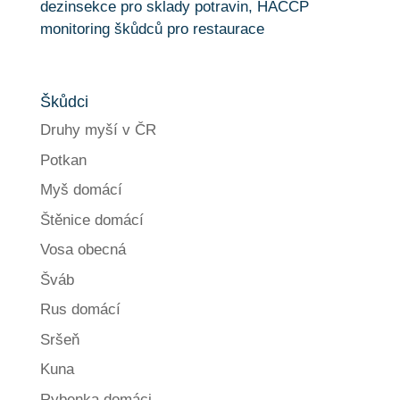
Škůdci
Druhy myší v ČR
Potkan
Myš domácí
Štěnice domácí
Vosa obecná
Šváb
Rus domácí
Sršeň
Kuna
Rybenka domáci