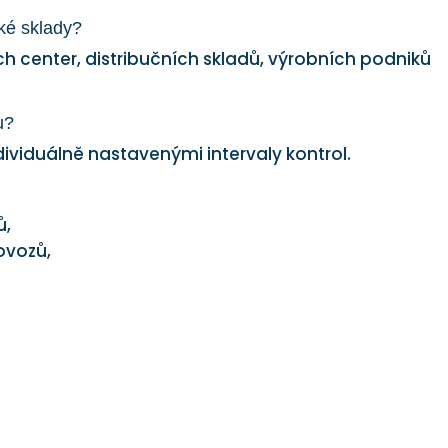
ské sklady?
ch center, distribučních skladů, výrobních podniků
u?
dividuálně nastavenými intervaly kontrol.
ů,
ovozů,