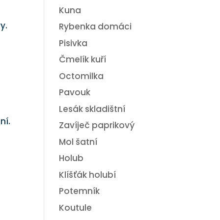
Kuna
y.
Rybenka domáci
Pisivka
Čmelík kuří
Octomilka
Pavouk
Lesák skladištní
ní.
Zavíječ paprikový
Mol šatní
Holub
Klíšťák holubí
Potemník
Koutule