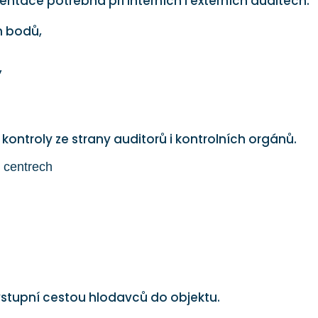
ntace potřebná při interních i externích auditech.
h bodů,
,
.
ntroly ze strany auditorů i kontrolních orgánů.
h centrech
 vstupní cestou hlodavců do objektu.