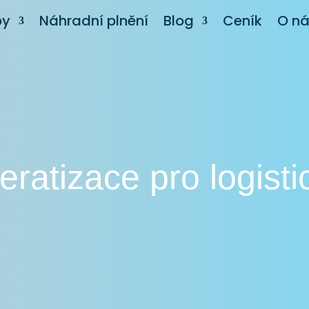
by
Náhradní plnění
Blog
Ceník
O n
atizace pro logisti