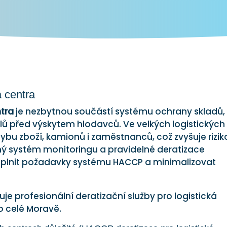
 centra
ntra
je nezbytnou součástí systému ochrany skladů,
eálů před výskytem hlodavců. Ve velkých logistických
bu zboží, kamionů i zaměstnanců, což zvyšuje rizik
ý systém monitoringu a pravidelné deratizace
splnit požadavky systému HACCP a minimalizovat
je profesionální deratizační služby pro logistická
po celé Moravě.