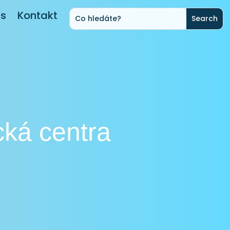
ás
Kontakt
cká centra