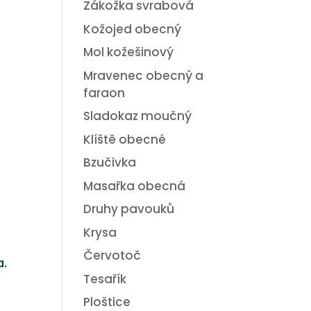
Zákožka svrabová
Kožojed obecný
Mol kožešinový
Mravenec obecný a
faraon
Sladokaz moučný
Klíště obecné
Bzučivka
Masařka obecná
Druhy pavouků
Krysa
Červotoč
a.
Tesařík
Ploštice