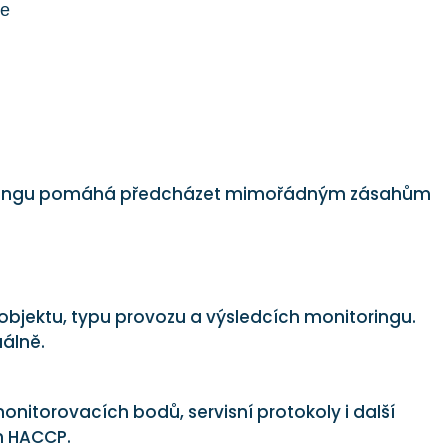
ce
oringu pomáhá předcházet mimořádným zásahům
i objektu, typu provozu a výsledcích monitoringu.
álně.
onitorovacích bodů, servisní protokoly i další
m HACCP.