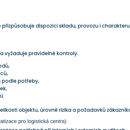
řizpůsobuje dispozici skladu, provozu i charakteru
a vyžaduje pravidelné kontroly.
odů,
vců,
 podle potřeby,
ek,
í.
velikosti objektu, úrovně rizika a požadavků zákazník
zace pro logistická centra)