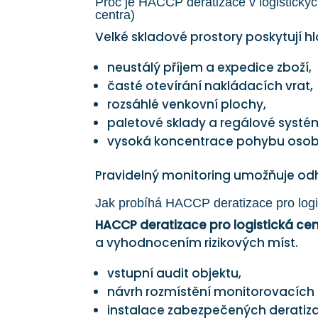
Proč je HACCP deratizace v logistickýc
centra)
Velké skladové prostory poskytují hl
neustálý příjem a expedice zboží,
časté otevírání nakládacích vrat,
rozsáhlé venkovní plochy,
paletové sklady a regálové systé
vysoká koncentrace pohybu osob 
Pravidelný monitoring umožňuje odh
Jak probíhá HACCP deratizace pro logi
HACCP deratizace pro logistická ce
a vyhodnocením rizikových míst.
vstupní audit objektu,
návrh rozmístění monitorovacích
instalace zabezpečených deratiza