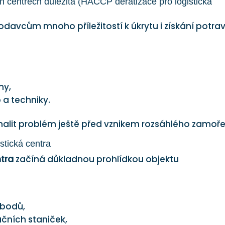
h centrech důležitá (HACCP deratizace pro logistická
odavcům mnoho příležitostí k úkrytu i získání potrav
my,
a techniky.
alit problém ještě před vznikem rozsáhlého zamoře
stická centra
ntra
začíná důkladnou prohlídkou objektu
 bodů,
čních staniček,