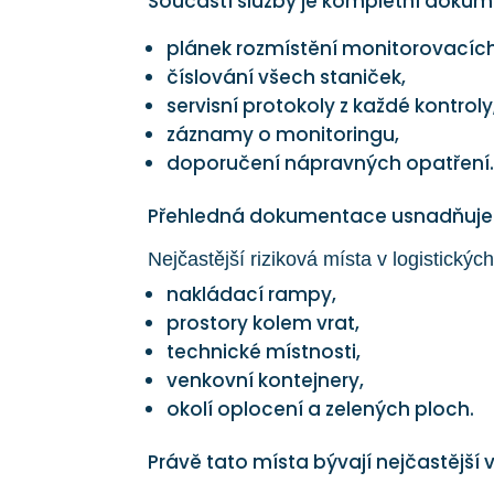
Součástí služby je kompletní dokume
plánek rozmístění monitorovacíc
číslování všech staniček,
servisní protokoly z každé kontroly
záznamy o monitoringu,
doporučení nápravných opatření
Přehledná dokumentace usnadňuje ko
Nejčastější riziková místa v logistickýc
nakládací rampy,
prostory kolem vrat,
technické místnosti,
venkovní kontejnery,
okolí oplocení a zelených ploch.
Právě tato místa bývají nejčastější