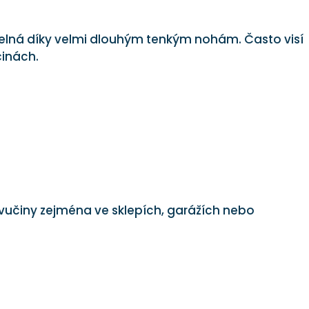
elná díky velmi dlouhým tenkým nohám. Často visí
činách.
vučiny zejména ve sklepích, garážích nebo