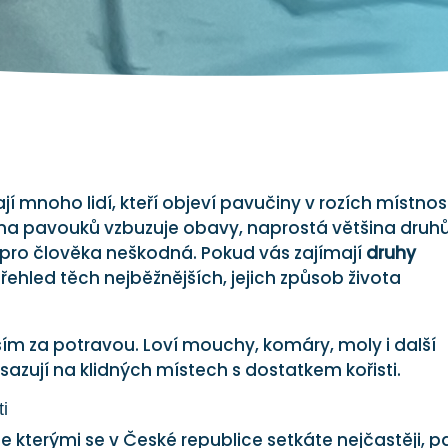
jí mnoho lidí, kteří objeví pavučiny v rozích místnost
ina pavouků vzbuzuje obavy, naprostá většina druh
 pro člověka neškodná. Pokud vás zajímají
druhy
přehled těch nejběžnějších, jejich způsob života
ím za potravou. Loví mouchy, komáry, moly i další
sazují na klidných místech s dostatkem kořisti.
i
 se kterými se v České republice setkáte nejčastěji, pa