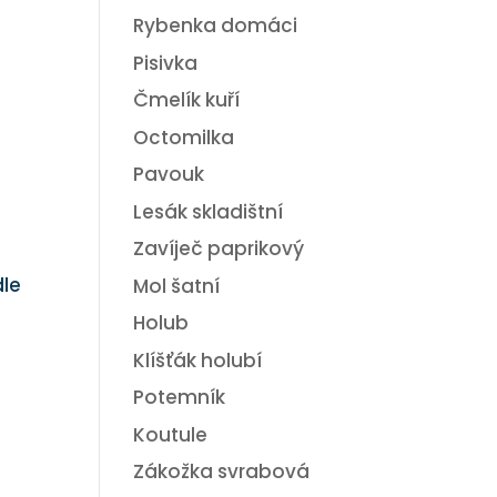
Rybenka domáci
Pisivka
Čmelík kuří
Octomilka
Pavouk
Lesák skladištní
Zavíječ paprikový
dle
Mol šatní
Holub
Klíšťák holubí
Potemník
Koutule
Zákožka svrabová