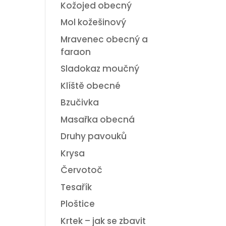
Kožojed obecný
Mol kožešinový
Mravenec obecný a
faraon
Sladokaz moučný
Klíště obecné
Bzučivka
Masařka obecná
Druhy pavouků
Krysa
Červotoč
Tesařík
Ploštice
Krtek – jak se zbavit