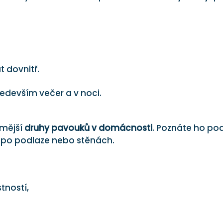
t dovnitř.
ředevším večer a v noci.
ámější
druhy pavouků v domácnosti
. Poznáte ho po
 po podlaze nebo stěnách.
tností,