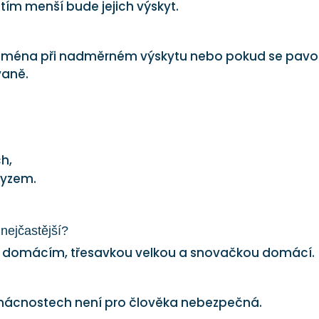
ím menší bude jejich výskyt.
ejména při nadměrném výskytu nebo pokud se pavo
vaně.
h,
myzem.
nejčastější?
em domácím, třesavkou velkou a snovačkou domácí.
omácnostech není pro člověka nebezpečná.