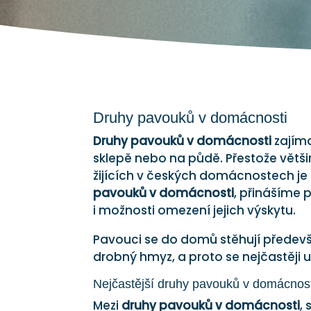
Druhy pavouků v domácnosti
Druhy pavouků v domácnosti
zajíma
sklepě nebo na půdě. Přestože větš
žijících v českých domácnostech je
pavouků v domácnosti
, přinášíme 
i možnosti omezení jejich výskytu.
Pavouci se do domů stěhují předevš
drobný hmyz, a proto se nejčastěji u
Nejčastější druhy pavouků v domácnost
Mezi
druhy pavouků v domácnosti
,