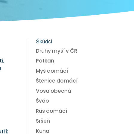
Škůdci
Druhy myší v ČR
Potkan
í,
ů
Myš domácí
Štěnice domácí
Vosa obecná
Šváb
Rus domácí
Sršeň
Kuna
tří: