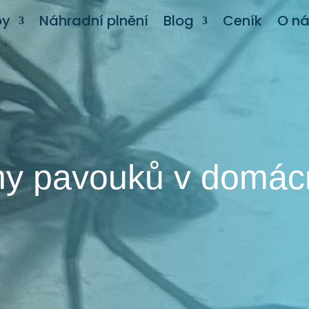
by
Náhradní plnění
Blog
Ceník
O n
y pavouků v domác