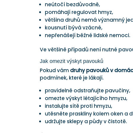
neútočí bezdůvodně,
pomáhají regulovat hmyz,
většina druhů nemá významný jed
kousnutí bývá vzácné,
nepřenášejí běžné lidské nemoci.
Ve většině případů není nutné pavou
Jak omezit výskyt pavouků
Pokud vám
druhy pavouků v domác
podmínek, které je lákají.
pravidelně odstraňujte pavučiny,
omezte výskyt létajícího hmyzu,
instalujte sítě proti hmyzu,
utěsněte praskliny kolem oken a d
udržujte sklepy a půdy v čistotě.