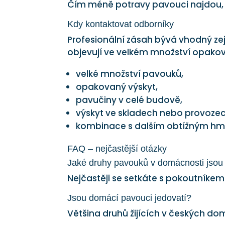
Čím méně potravy pavouci najdou, t
Kdy kontaktovat odborníky
Profesionální zásah bývá vhodný z
objevují ve velkém množství opako
velké množství pavouků,
opakovaný výskyt,
pavučiny v celé budově,
výskyt ve skladech nebo provozec
kombinace s dalším obtížným h
FAQ – nejčastější otázky
Jaké druhy pavouků v domácnosti jsou 
Nejčastěji se setkáte s pokoutník
Jsou domácí pavouci jedovatí?
Většina druhů žijících v českých d