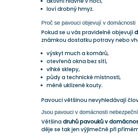
aktivní hlavně v noci,
loví drobný hmyz.
Proč se pavouci objevují v domácnosti
Pokud se u vás pravidelně objevují
d
známkou dostatku potravy nebo vh
výskyt much a komárů,
otevřená okna bez sítí,
vlhké sklepy,
půdy a technické místnosti,
méně uklízené kouty.
Pavouci většinou nevyhledávají člo
Jsou pavouci v domácnosti nebezpečn
Většina
druhů pavouků v domácnos
děje se tak jen výjimečně při přímé