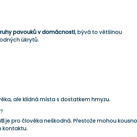
ruhy pavouků v domácnosti
, bývá to většinou
odných úkrytů.
věka, ale klidná místa s dostatkem hmyzu.
í?
ti
je pro člověka neškodná. Přestože mohou kousno
m kontaktu.