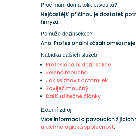
Proč mám doma tolik pavouků?
Nejčastější příčinou je dostatek p
hmyzu.
Pomůže dezinsekce?
Ano. Profesionální zásah omezí nejen
Nabídka dalších služeb
Profesionální dezinsekce
Zelená moucha
Jak se zbavit octomilek
Zavíječ moučný
Další užitečné články
Externí zdroj
Více informací o pavoucích žijících
arachnologická společnost
.