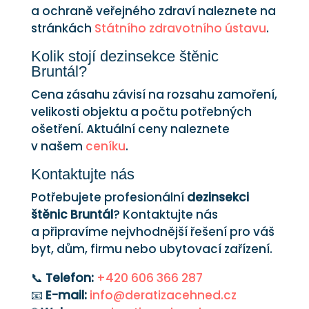
a ochraně veřejného zdraví naleznete na
stránkách
Státního zdravotního ústavu
.
Kolik stojí dezinsekce štěnic
Bruntál?
Cena zásahu závisí na rozsahu zamoření,
velikosti objektu a počtu potřebných
ošetření. Aktuální ceny naleznete
v našem
ceníku
.
Kontaktujte nás
Potřebujete profesionální
dezinsekci
štěnic Bruntál
? Kontaktujte nás
a připravíme nejvhodnější řešení pro váš
byt, dům, firmu nebo ubytovací zařízení.
📞
Telefon:
+420 606 366 287
📧
E-mail:
info@deratizacehned.cz