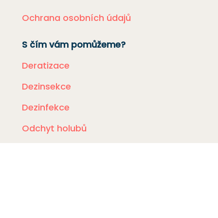
Ochrana osobních údajů
S čím vám pomůžeme?
Deratizace
Dezinsekce
Dezinfekce
Odchyt holubů
Instalace sítí proti holubům
Rizikové vyklízení
DDD Servis
Kde zasahujeme?