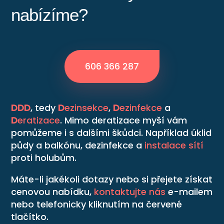
nabízíme?
606 366 287
DDD
, tedy
D
ezinsekce
,
D
ezinfekce
a
D
eratizace
. Mimo deratizace myší vám
pomůžeme i s dalšími škůdci. Například úklid
půdy a balkónu, dezinfekce a
instalace sítí
proti holubům.
Máte-li jakékoli dotazy nebo si přejete získat
cenovou nabídku,
kontaktujte nás
e-mailem
nebo telefonicky kliknutím na červené
tlačítko.