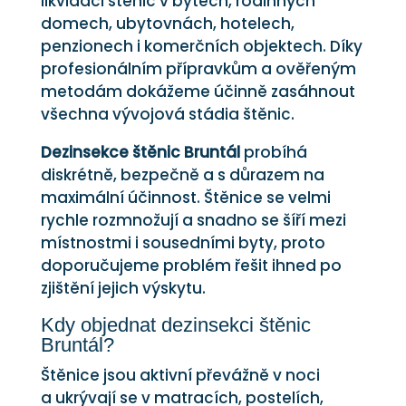
likvidaci štěnic v bytech, rodinných
domech, ubytovnách, hotelech,
penzionech i komerčních objektech. Díky
profesionálním přípravkům a ověřeným
metodám dokážeme účinně zasáhnout
všechna vývojová stádia štěnic.
Dezinsekce štěnic Bruntál
probíhá
diskrétně, bezpečně a s důrazem na
maximální účinnost. Štěnice se velmi
rychle rozmnožují a snadno se šíří mezi
místnostmi i sousedními byty, proto
doporučujeme problém řešit ihned po
zjištění jejich výskytu.
Kdy objednat dezinsekci štěnic
Bruntál?
Štěnice jsou aktivní převážně v noci
a ukrývají se v matracích, postelích,