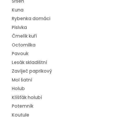
Sršeň
Kuna
Rybenka domáci
Pisivka
Čmelík kuří
Octomilka
Pavouk
Lesák skladištní
Zavíječ paprikový
Mol šatní
Holub
Klíšťák holubí
Potemník
Koutule