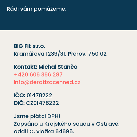
Rádi vám pomůžeme.
BIG Fit s.r.o.
Kramářova 1239/31, Přerov, 750 02
Kontakt: Michal Stančo
+420 606 366 287
info@deratizacehned.cz
IČO:
01478222
DIČ:
CZ01478222
Jsme plátci DPH!
Zapsáno u Krajského soudu v Ostravě,
oddíl C, vložka
64695
.