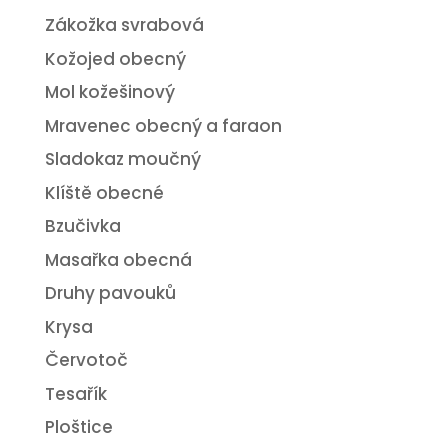
Zákožka svrabová
Kožojed obecný
Mol kožešinový
Mravenec obecný a faraon
Sladokaz moučný
Klíště obecné
Bzučivka
Masařka obecná
Druhy pavouků
Krysa
Červotoč
Tesařík
Ploštice