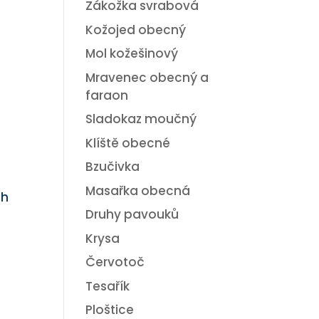
Zákožka svrabová
Kožojed obecný
Mol kožešinový
Mravenec obecný a
faraon
Sladokaz moučný
Klíště obecné
Bzučivka
Masařka obecná
ch
Druhy pavouků
Krysa
Červotoč
Tesařík
Ploštice