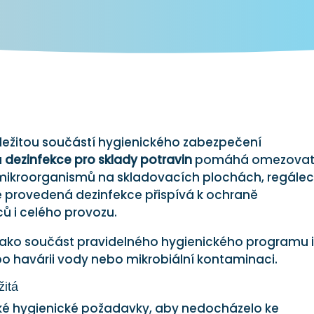
ležitou součástí hygienického zabezpečení
á
dezinfekce pro sklady potravin
pomáhá omezova
ích mikroorganismů na skladovacích plochách, regále
 provedená dezinfekce přispívá k ochraně
ů i celého provozu.
jako součást pravidelného hygienického programu i 
o havárii vody nebo mikrobiální kontaminaci.
žitá
oké hygienické požadavky, aby nedocházelo ke