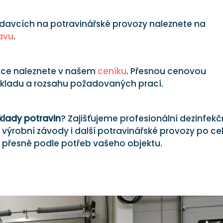
davcích na potravinářské provozy naleznete na
avu
.
ekce naleznete v našem
ceníku
. Přesnou cenovou
 skladu a rozsahu požadovaných prací.
sklady potravin
? Zajišťujeme profesionální dezinfekč
a, výrobní závody i další potravinářské provozy po ce
n přesně podle potřeb vašeho objektu.