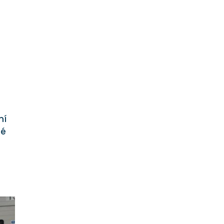
ní
lé