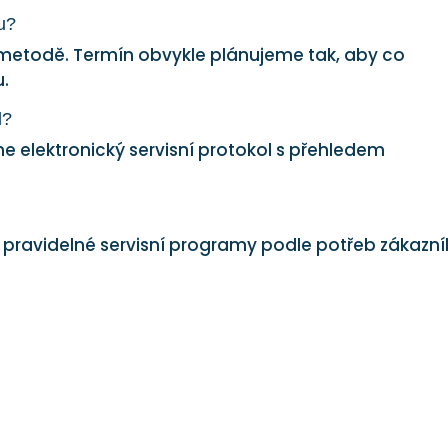
u?
 metodě. Termín obvykle plánujeme tak, aby co
u.
l?
e elektronický servisní protokol s přehledem
 pravidelné servisní programy podle potřeb zákazní