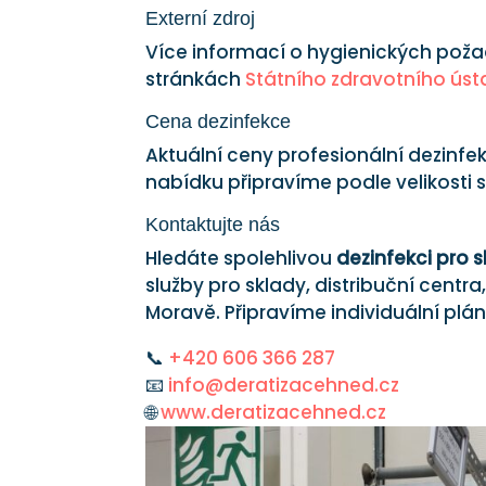
Externí zdroj
Více informací o hygienických poža
stránkách
Státního zdravotního úst
Cena dezinfekce
Aktuální ceny profesionální dezinf
nabídku připravíme podle velikosti
Kontaktujte nás
Hledáte spolehlivou
dezinfekci pro 
služby pro sklady, distribuční centr
Moravě. Připravíme individuální plá
📞
+420 606 366 287
📧
info@deratizacehned.cz
🌐
www.deratizacehned.cz