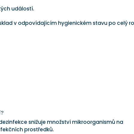
ch událostí.
sklad v odpovídajícím hygienickém stavu po celý ro
í?
o dezinfekce snižuje množství mikroorganismů na
fekčních prostředků.