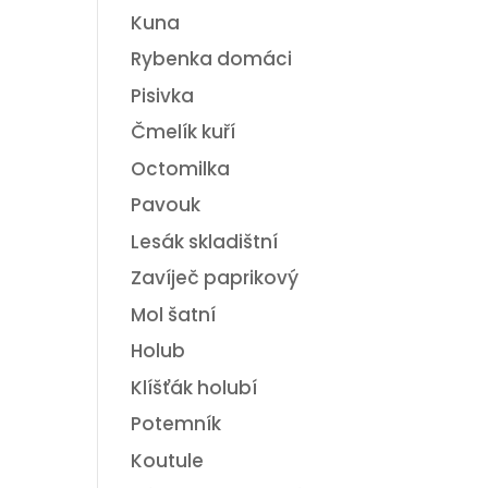
Kuna
Rybenka domáci
Pisivka
Čmelík kuří
Octomilka
Pavouk
Lesák skladištní
Zavíječ paprikový
Mol šatní
Holub
Klíšťák holubí
Potemník
Koutule