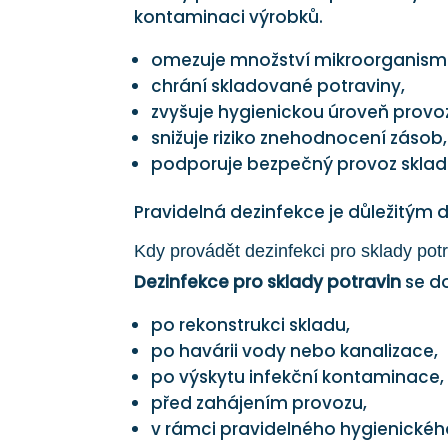
kontaminaci výrobků.
omezuje množství mikroorganism
chrání skladované potraviny,
zvyšuje hygienickou úroveň provo
snižuje riziko znehodnocení zásob,
podporuje bezpečný provoz sklad
Pravidelná dezinfekce je důležitým
Kdy provádět dezinfekci pro sklady pot
Dezinfekce pro sklady potravin
se do
po rekonstrukci skladu,
po havárii vody nebo kanalizace,
po výskytu infekční kontaminace,
před zahájením provozu,
v rámci pravidelného hygienické