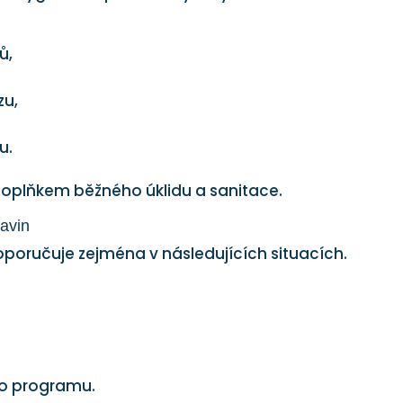
ů,
zu,
u.
 doplňkem běžného úklidu a sanitace.
ravin
poručuje zejména v následujících situacích.
ho programu.