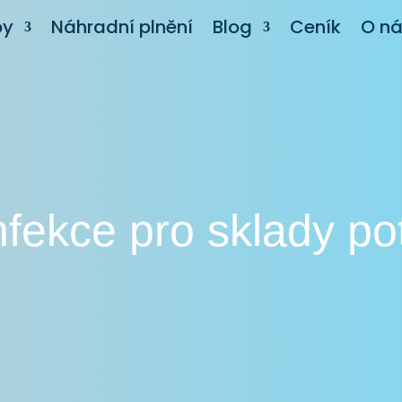
by
Náhradní plnění
Blog
Ceník
O n
fekce pro sklady po