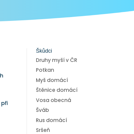
Škůdci
Druhy myší v ČR
t
Potkan
ch
Myš domácí
Štěnice domácí
Vosa obecná
při
Šváb
Rus domácí
Sršeň