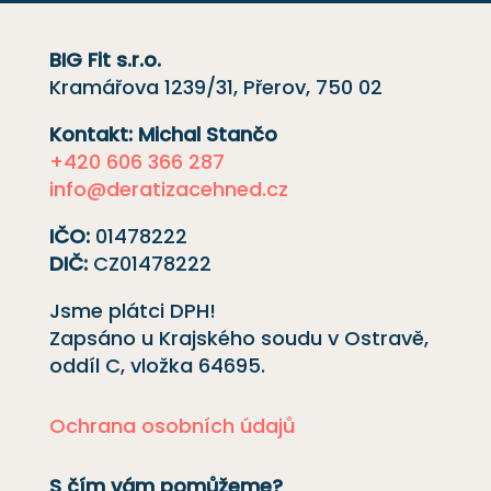
BIG Fit s.r.o.
Kramářova 1239/31, Přerov, 750 02
Kontakt: Michal Stančo
+420 606 366 287
info@deratizacehned.cz
IČO:
01478222
DIČ:
CZ01478222
Jsme plátci DPH!
Zapsáno u Krajského soudu v Ostravě,
oddíl C, vložka
64695
.
Ochrana osobních údajů
S čím vám pomůžeme?