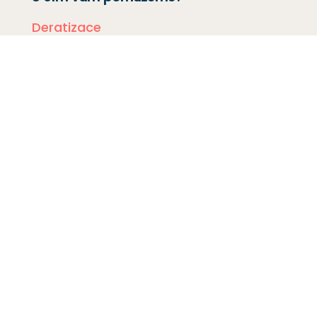
Deratizace
Dezinsekce
Dezinfekce
Odchyt holubů
Instalace sítí proti holubům
Rizikové vyklízení
DDD Servis
Kde zasahujeme?
Deratizace Přerov
Deratizace Kroměříž