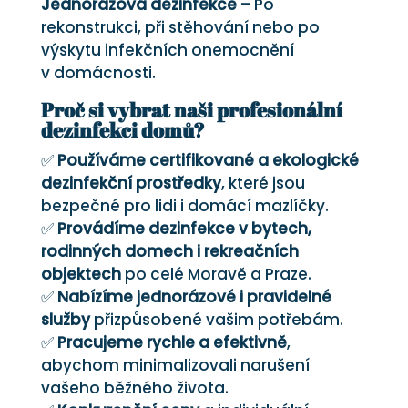
Jednorázová dezinfekce
– Po
rekonstrukci, při stěhování nebo po
výskytu infekčních onemocnění
v domácnosti.
Proč si vybrat naši profesionální
dezinfekci domů?
✅
Používáme certifikované a ekologické
dezinfekční prostředky
, které jsou
bezpečné pro lidi i domácí mazlíčky.
✅
Provádíme dezinfekce v bytech,
rodinných domech i rekreačních
objektech
po celé Moravě a Praze.
✅
Nabízíme jednorázové i pravidelné
služby
přizpůsobené vašim potřebám.
✅
Pracujeme rychle a efektivně
,
abychom minimalizovali narušení
vašeho běžného života.