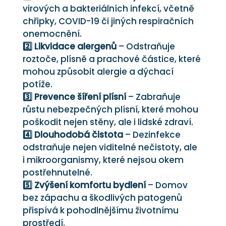
virových a bakteriálních infekcí, včetně
chřipky, COVID-19 či jiných respiračních
onemocnění.
2️⃣ Likvidace alergenů
– Odstraňuje
roztoče, plísně a prachové částice, které
mohou způsobit alergie a dýchací
potíže.
3️⃣ Prevence šíření plísní
– Zabraňuje
růstu nebezpečných plísní, které mohou
poškodit nejen stěny, ale i lidské zdraví.
4️⃣ Dlouhodobá čistota
– Dezinfekce
odstraňuje nejen viditelné nečistoty, ale
i mikroorganismy, které nejsou okem
postřehnutelné.
5️⃣ Zvýšení komfortu bydlení
– Domov
bez zápachu a škodlivých patogenů
přispívá k pohodlnějšímu životnímu
prostředí.