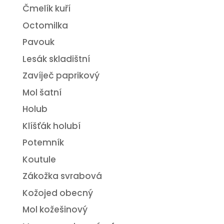
Čmelík kuří
Octomilka
Pavouk
Lesák skladištní
Zavíječ paprikový
Mol šatní
Holub
Klíšťák holubí
Potemník
Koutule
Zákožka svrabová
Kožojed obecný
Mol kožešinový