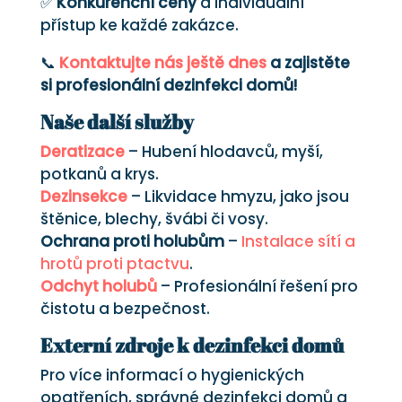
✅
Konkurenční ceny
a individuální
přístup ke každé zakázce.
📞
Kontaktujte nás ještě dnes
a zajistěte
si profesionální dezinfekci domů!
Naše další služby
Deratizace
– Hubení hlodavců, myší,
potkanů a krys.
Dezinsekce
– Likvidace hmyzu, jako jsou
štěnice, blechy, švábi či vosy.
Ochrana proti holubům
–
Instalace sítí a
hrotů proti ptactvu
.
Odchyt holubů
– Profesionální řešení pro
čistotu a bezpečnost.
Externí zdroje k dezinfekci domů
Pro více informací o hygienických
opatřeních, správné dezinfekci domů a