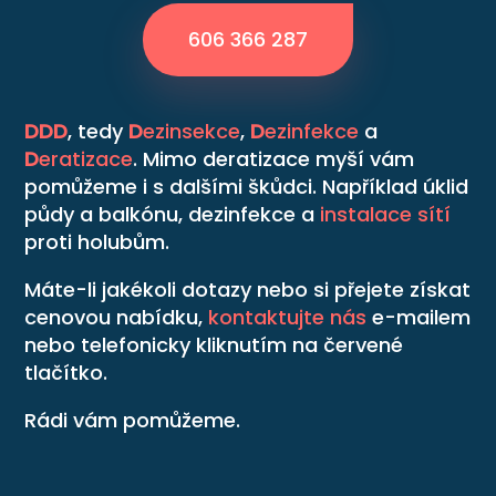
606 366 287
DDD
, tedy
D
ezinsekce
,
D
ezinfekce
a
D
eratizace
. Mimo deratizace myší vám
pomůžeme i s dalšími škůdci. Například úklid
půdy a balkónu, dezinfekce a
instalace sítí
proti holubům.
Máte-li jakékoli dotazy nebo si přejete získat
cenovou nabídku,
kontaktujte nás
e-mailem
nebo telefonicky kliknutím na červené
tlačítko.
Rádi vám pomůžeme.