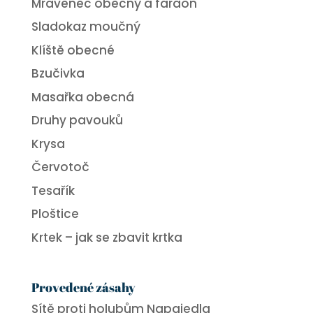
Mravenec obecný a faraon
Sladokaz moučný
Klíště obecné
Bzučivka
Masařka obecná
Druhy pavouků
Krysa
Červotoč
Tesařík
Ploštice
Krtek – jak se zbavit krtka
Provedené zásahy
Sítě proti holubům Napajedla