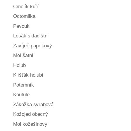
Čmelík kuří
Octomilka
Pavouk
Lesák skladištní
Zavíječ paprikový
Mol šatní
Holub
Klíšťák holubí
Potemník
Koutule
Zákožka svrabová
Kožojed obecný
Mol kožešinový