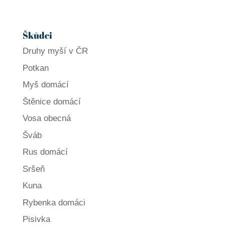
Škůdci
Druhy myší v ČR
Potkan
Myš domácí
Štěnice domácí
Vosa obecná
Šváb
Rus domácí
Sršeň
Kuna
Rybenka domáci
Pisivka