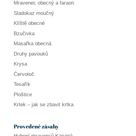
Mravenec obecný a faraon
Sladokaz moučný
Klíště obecné
Bzučivka
Masařka obecná
Druhy pavouků
Krysa
Červotoč
Tesařík
Ploštice
Krtek – jak se zbavit krtka
Provedené zásahy
Hubení mravenců Karviná