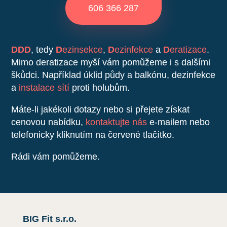
606 366 287
DDD
, tedy
D
ezinsekce
,
D
ezinfekce
a
D
eratizace
.
Mimo deratizace myší vám pomůžeme i s dalšími
škůdci. Například úklid půdy a balkónu, dezinfekce
a
instalace sítí
proti holubům.
Máte-li jakékoli dotazy nebo si přejete získat
cenovou nabídku,
kontaktujte nás
e-mailem nebo
telefonicky kliknutím na červené tlačítko.
Rádi vám pomůžeme.
BIG Fit s.r.o.