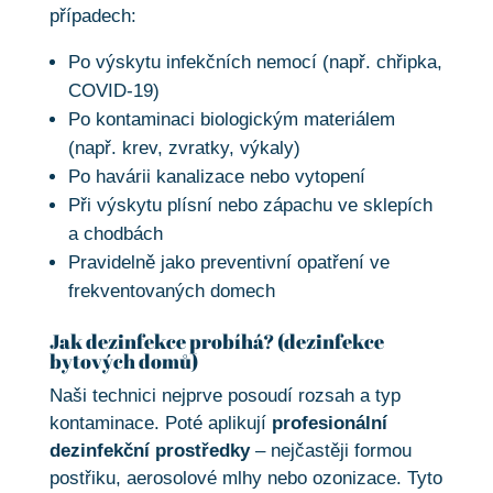
případech:
Po výskytu infekčních nemocí (např. chřipka,
COVID-19)
Po kontaminaci biologickým materiálem
(např. krev, zvratky, výkaly)
Po havárii kanalizace nebo vytopení
Při výskytu plísní nebo zápachu ve sklepích
a chodbách
Pravidelně jako preventivní opatření ve
frekventovaných domech
Jak dezinfekce probíhá? (dezinfekce
bytových domů)
Naši technici nejprve posoudí rozsah a typ
kontaminace. Poté aplikují
profesionální
dezinfekční prostředky
– nejčastěji formou
postřiku, aerosolové mlhy nebo ozonizace. Tyto