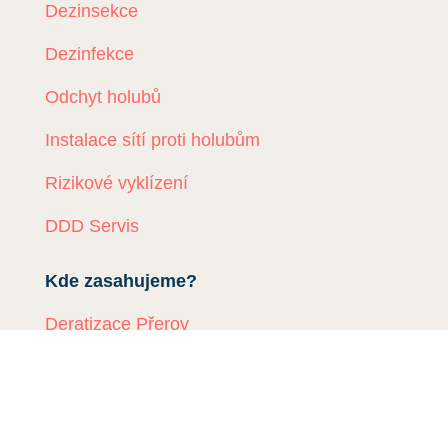
Dezinsekce
Dezinfekce
Odchyt holubů
Instalace sítí proti holubům
Rizikové vyklízení
DDD Servis
Kde zasahujeme?
Deratizace Přerov
Deratizace Kroměříž
Deratizace Zlín