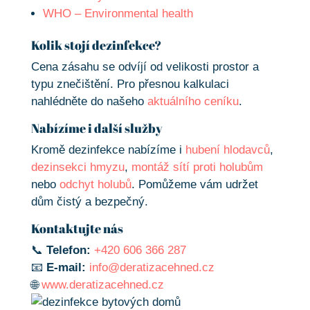
WHO – Environmental health
Kolik stojí dezinfekce?
Cena zásahu se odvíjí od velikosti prostor a
typu znečištění. Pro přesnou kalkulaci
nahlédněte do našeho
aktuálního ceníku
.
Nabízíme i další služby
Kromě dezinfekce nabízíme i
hubení hlodavců
,
dezinsekci hmyzu
,
montáž sítí proti holubům
nebo
odchyt holubů
. Pomůžeme vám udržet
dům čistý a bezpečný.
Kontaktujte nás
📞
Telefon:
+420 606 366 287
📧
E-mail:
info@deratizacehned.cz
🌐
www.deratizacehned.cz