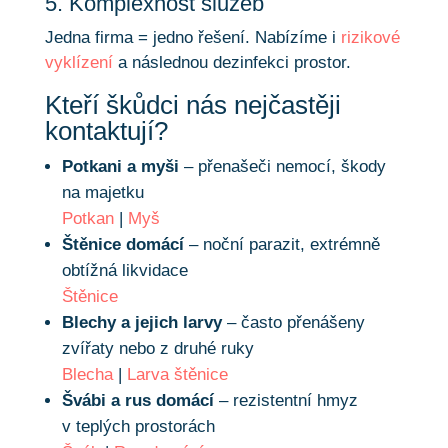
5. Komplexnost služeb
Jedna firma = jedno řešení. Nabízíme i
rizikové
vyklízení
a následnou dezinfekci prostor.
Kteří škůdci nás nejčastěji
kontaktují?
Potkani a myši
– přenašeči nemocí, škody
na majetku
Potkan
|
Myš
Štěnice domácí
– noční parazit, extrémně
obtížná likvidace
Štěnice
Blechy a jejich larvy
– často přenášeny
zvířaty nebo z druhé ruky
Blecha
|
Larva štěnice
Švábi a rus domácí
– rezistentní hmyz
v teplých prostorách