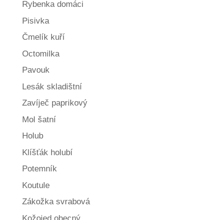
Rybenka domáci
Pisivka
Čmelík kuří
Octomilka
Pavouk
Lesák skladištní
Zavíječ paprikový
Mol šatní
Holub
Klíšťák holubí
Potemník
Koutule
Zákožka svrabová
Kožojed obecný