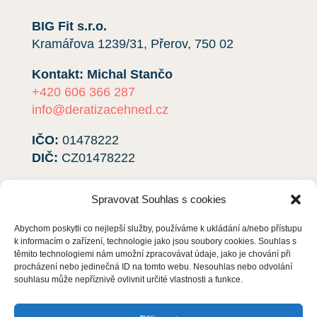
BIG Fit s.r.o.
Kramářova 1239/31, Přerov, 750 02
Kontakt: Michal Stančo
+420 606 366 287
info@deratizacehned.cz
IČO:
01478222
DIČ:
CZ01478222
Jsme plátci DPH!
Spravovat Souhlas s cookies
Zapsáno u Krajského soudu v Ostravě, oddíl
C, vložka
64695
.
Abychom poskytli co nejlepší služby, používáme k ukládání a/nebo přístupu
k informacím o zařízení, technologie jako jsou soubory cookies. Souhlas s
těmito technologiemi nám umožní zpracovávat údaje, jako je chování při
Ochrana osobních údajů
procházení nebo jedinečná ID na tomto webu. Nesouhlas nebo odvolání
souhlasu může nepříznivě ovlivnit určité vlastnosti a funkce.
S čím vám pomůžeme?