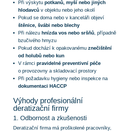
Při výskytu
potkanů, myší nebo jiných
hlodavců
v objektu nebo jeho okolí
Pokud se doma nebo v kanceláři objeví
štěnice, švábi nebo blechy
Při nálezu
hnízda vos nebo sršňů
, případně
bzučivého hmyzu
Pokud dochází k opakovanému
znečištění
od holubů nebo kun
V rámci
pravidelné preventivní péče
o provozovny a skladovací prostory
Při požadavku hygieny nebo inspekce na
dokumentaci HACCP
Výhody profesionální
deratizační firmy
1. Odbornost a zkušenosti
Deratizační firma má proškolené pracovníky,