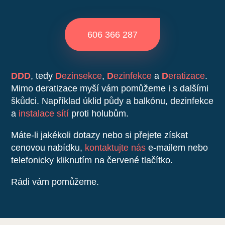
606 366 287
DDD
, tedy
D
ezinsekce
,
D
ezinfekce
a
D
eratizace
.
Mimo deratizace myší vám pomůžeme i s dalšími
škůdci. Například úklid půdy a balkónu, dezinfekce
a
instalace sítí
proti holubům.
Máte-li jakékoli dotazy nebo si přejete získat
cenovou nabídku,
kontaktujte nás
e-mailem nebo
telefonicky kliknutím na červené tlačítko.
Rádi vám pomůžeme.