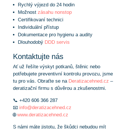
Rychlý výjezd do 24 hodin
Možnost
zásahu nonstop
Certifikovaní technici
Individuální přístup
Dokumentace pro hygienu a audity
Dlouhodobý
DDD servis
Kontaktujte nás
Ať už řešíte výskyt potkanů, štěnic nebo
potřebujete preventivní kontrolu provozu, jsme
tu pro vás. Obraťte se na
Deratizacehned.cz
–
deratizační firmu s důvěrou a zkušenostmi.
📞 +420 606 366 287
📧
info@deratizacehned.cz
🌐
www.deratizacehned.cz
S námi máte jistotu, že škůdci nebudou mít