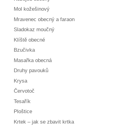
Mol kožešinový
Mravenec obecný a faraon
Sladokaz moučný
Klíště obecné
Bzučivka
Masařka obecná
Druhy pavouků
Krysa
Červotoč
Tesařík
Ploštice
Krtek – jak se zbavit krtka