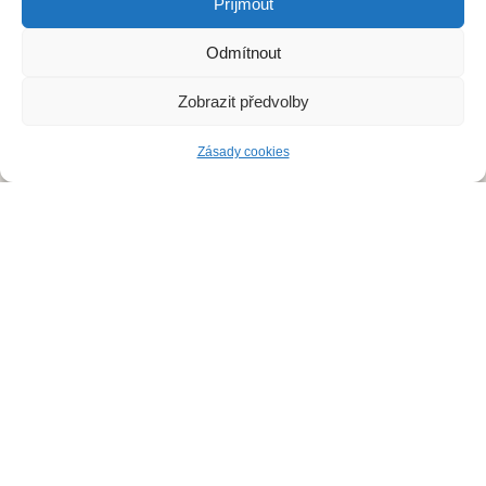
Příjmout
Deratizace
Odmítnout
Dezinsekce
Zobrazit předvolby
Dezinfekce
Zásady cookies
Odchyt holubů
Instalace sítí proti holubům
Rizikové vyklízení
DDD Servis
Kde zasahujeme?
Deratizace Přerov
Deratizace Kroměříž