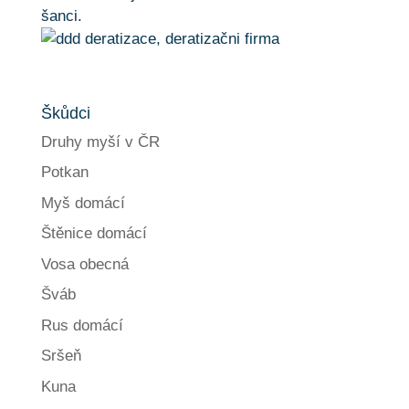
šanci.
Škůdci
Druhy myší v ČR
Potkan
Myš domácí
Štěnice domácí
Vosa obecná
Šváb
Rus domácí
Sršeň
Kuna