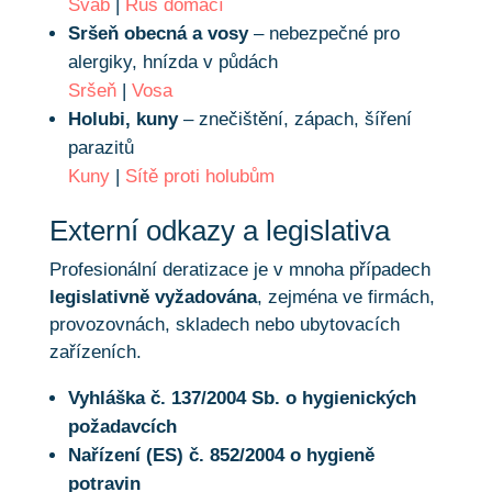
Šváb
|
Rus domácí
Sršeň obecná a vosy
– nebezpečné pro
alergiky, hnízda v půdách
Sršeň
|
Vosa
Holubi, kuny
– znečištění, zápach, šíření
parazitů
Kuny
|
Sítě proti holubům
Externí odkazy a legislativa
Profesionální deratizace je v mnoha případech
legislativně vyžadována
, zejména ve firmách,
provozovnách, skladech nebo ubytovacích
zařízeních.
Vyhláška č. 137/2004 Sb. o hygienických
požadavcích
Nařízení (ES) č. 852/2004 o hygieně
potravin