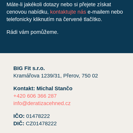
Máte-li jakékoli dotazy nebo si přejete získat
cenovou nabídku,
kontaktujte nás
e-mailem nebo
telefonicky kliknutím na červené tlačítko.
Rádi vám pomůžeme.
BIG Fit s.r.o.
Kramářova 1239/31, Přerov, 750 02
Kontakt: Michal Stančo
+420 606 366 287
info@deratizacehned.cz
IČO:
01478222
DIČ:
CZ01478222