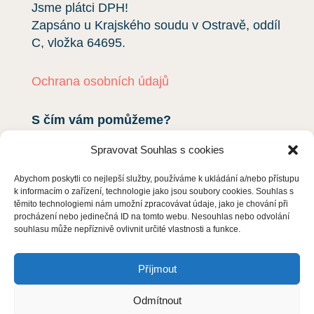
Jsme plátci DPH!
Zapsáno u Krajského soudu v Ostravě, oddíl
C, vložka
64695
.
Ochrana osobních údajů
S čím vám pomůžeme?
Deratizace
Spravovat Souhlas s cookies
Dezinsekce
Abychom poskytli co nejlepší služby, používáme k ukládání a/nebo přístupu
k informacím o zařízení, technologie jako jsou soubory cookies. Souhlas s
těmito technologiemi nám umožní zpracovávat údaje, jako je chování při
Dezinfekce
procházení nebo jedinečná ID na tomto webu. Nesouhlas nebo odvolání
souhlasu může nepříznivě ovlivnit určité vlastnosti a funkce.
Odchyt holubů
Příjmout
Instalace sítí proti holubům
Rizikové vyklízení
Odmítnout