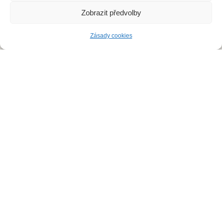
DDD Servis
Zobrazit předvolby
Zásady cookies
Kde zasahujeme?
Deratizace Přerov
Deratizace Kroměříž
Deratizace Zlín
Deratizace Ostrava
Deratizace Prostějov
Deratizace Olomouc
Deratiace Uherské Hradiště