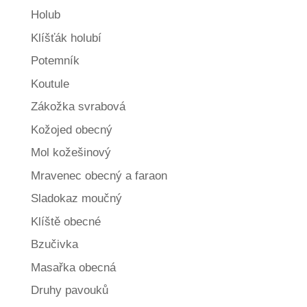
Holub
Klíšťák holubí
Potemník
Koutule
Zákožka svrabová
Kožojed obecný
Mol kožešinový
Mravenec obecný a faraon
Sladokaz moučný
Klíště obecné
Bzučivka
Masařka obecná
Druhy pavouků