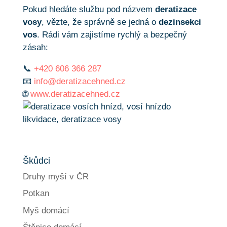
Pokud hledáte službu pod názvem
deratizace
vosy
, vězte, že správně se jedná o
dezinsekci
vos
. Rádi vám zajistíme rychlý a bezpečný
zásah:
📞
+420 606 366 287
📧
info@deratizacehned.cz
🌐
www.deratizacehned.cz
Škůdci
Druhy myší v ČR
Potkan
Myš domácí