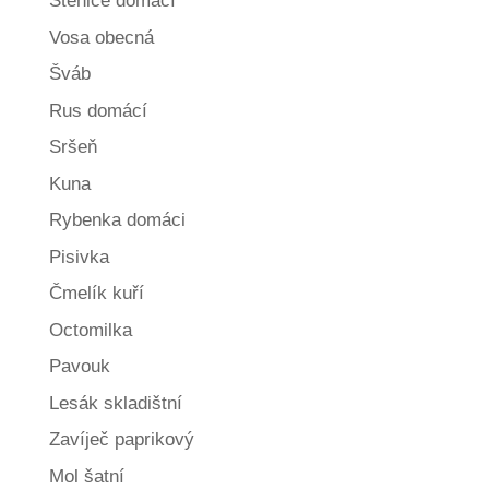
Štěnice domácí
Vosa obecná
Šváb
Rus domácí
Sršeň
Kuna
Rybenka domáci
Pisivka
Čmelík kuří
Octomilka
Pavouk
Lesák skladištní
Zavíječ paprikový
Mol šatní