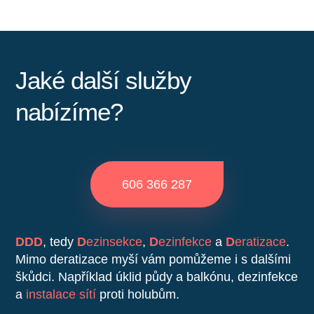
Jaké další služby
nabízíme?
606 366 287
DDD
, tedy
D
ezinsekce
,
D
ezinfekce
a
D
eratizace
.
Mimo deratizace myší vám pomůžeme i s dalšími
škůdci. Například úklid půdy a balkónu, dezinfekce
a
instalace sítí
proti holubům.