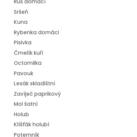
Rus domácí
Sršeň
Kuna
Rybenka domáci
Pisivka
Čmelík kuří
Octomilka
Pavouk
Lesák skladištní
Zavíječ paprikový
Mol šatní
Holub
Klíšťák holubí
Potemník