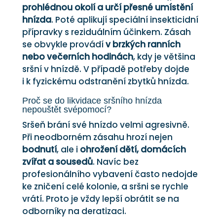
prohlédnou okolí a určí přesné umístění
hnízda
. Poté aplikují speciální insekticidní
přípravky s reziduálním účinkem. Zásah
se obvykle provádí
v brzkých ranních
nebo večerních hodinách
, kdy je většina
sršní v hnízdě. V případě potřeby dojde
i k fyzickému odstranění zbytků hnízda.
Proč se do likvidace sršního hnízda
nepouštět svépomocí?
Sršeň brání své hnízdo velmi agresivně.
Při neodborném zásahu hrozí nejen
bodnutí
, ale i
ohrožení dětí, domácích
zvířat a sousedů
. Navíc bez
profesionálního vybavení často nedojde
ke zničení celé kolonie, a sršni se rychle
vrátí. Proto je vždy lepší obrátit se na
odborníky na deratizaci.