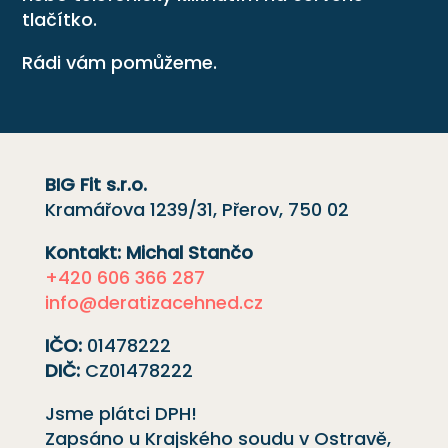
tlačítko.
Rádi vám pomůžeme.
BIG Fit s.r.o.
Kramářova 1239/31, Přerov, 750 02
Kontakt: Michal Stančo
+420 606 366 287
info@deratizacehned.cz
IČO:
01478222
DIČ:
CZ01478222
Jsme plátci DPH!
Zapsáno u Krajského soudu v Ostravě,