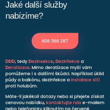
Jaké další služby
nabízíme?
606 366 287
DDD
, tedy
D
ezinsekce
,
D
ezinfekce
a
D
eratizace
. Mimo deratizace myší vám
pomůžeme i s dalšími škůdci. Například úklid
půdy a balkónu, dezinfekce a
instalace sítí
proti holubům.
Máte-li jakékoli dotazy nebo si přejete získat
cenovou nabídku,
kontaktujte nás
e-mailem
nebo telefonicky kliknutím na červené