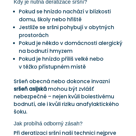
Kdy je nutná deratizace sršní?
Pokud se hnízdo nachází v blízkosti
domu, školy nebo hřiště
Jestliže se sršni pohybují v obytných
prostorách
Pokud je někdo v domácnosti alergický
na bodnutí hmyzem
Pokud je hnízdo příliš velké nebo
v těžko přístupném místě
Sršeň obecná nebo dokonce invazní
sršeň asijská
mohou být zvlášť
nebezpečné – nejen kvůli bolestivému
bodnutí, ale i kvůli riziku anafylaktického
šoku.
Jak probíhá odborný zásah?
Při deratizaci sršní naši technici nejprve