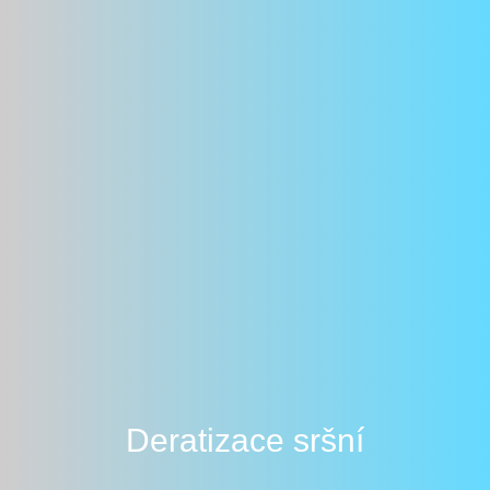
Deratizace sršní