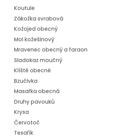
Koutule
Zákožka svrabová
Kožojed obecný
Mol kožešinový
Mravenec obecný a faraon
Sladokaz moučný
Klíště obecné
Bzučivka
Masařka obecná
Druhy pavouků
Krysa
Červotoč
Tesařík