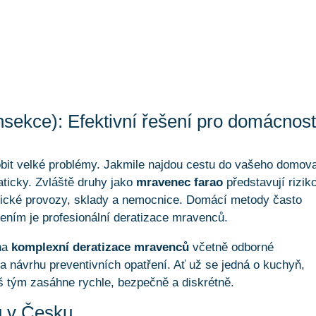
sekce): Efektivní řešení pro domácnost
obit velké problémy. Jakmile najdou cestu do vašeho domov
aticky. Zvláště druhy jako
mravenec farao
představují rizik
omické provozy, sklady a nemocnice. Domácí metody často
ením je profesionální deratizace mravenců.
na
komplexní deratizace mravenců
včetně odborné
 a návrhu preventivních opatření. Ať už se jedná o kuchyň,
š tým zasáhne rychle, bezpečně a diskrétně.
ů v Česku