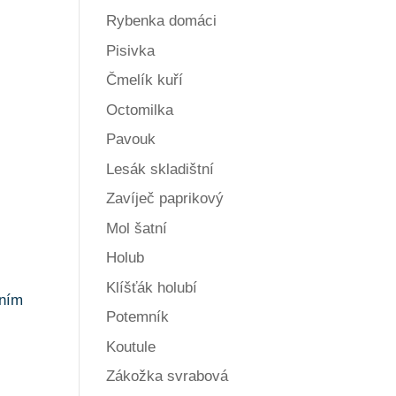
Rybenka domáci
Pisivka
Čmelík kuří
Octomilka
Pavouk
Lesák skladištní
Zavíječ paprikový
Mol šatní
Holub
Klíšťák holubí
ením
Potemník
Koutule
Zákožka svrabová