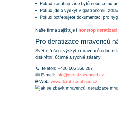
Pokud zasahují více bytů nebo celou p
Pokud jde o výskyt v gastronomii, zdra
Pokud potřebujete dokumentaci pro h
Naše firma zajišťuje i
nonstop deratizaci
Pro deratizace mravenců ná
Svěřte řešení výskytu mravenců odborn
diskrétní, účinné a rychlé zásahy.
📞 Telefon: +420 606 366 287
📧 E-mail:
info@deratizacehned.cz
🌐 Web:
www.deratizacehned.cz