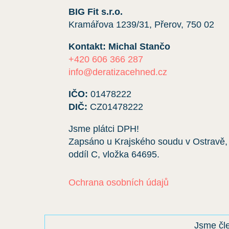
BIG Fit s.r.o.
Kramářova 1239/31, Přerov, 750 02
Kontakt: Michal Stančo
+420 606 366 287
info@deratizacehned.cz
IČO:
01478222
DIČ:
CZ01478222
Jsme plátci DPH!
Zapsáno u Krajského soudu v Ostravě,
oddíl C, vložka
64695
.
Ochrana osobních údajů
Jsme č