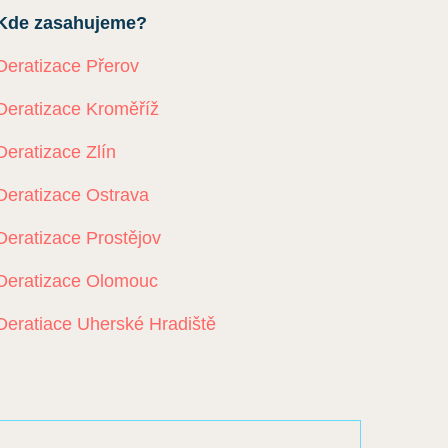
Kde zasahujeme?
Deratizace Přerov
Deratizace Kroměříž
Deratizace Zlín
Deratizace Ostrava
Deratizace Prostějov
Deratizace Olomouc
Deratiace Uherské Hradiště