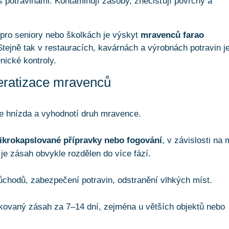
 potravinami. Kontaminují zásoby, znečišťují povrchy a
pro seniory nebo školkách je výskyt
mravenců farao
tejně tak v restauracích, kavárnách a výrobnách potravin j
nické kontroly.
deratizace mravenců
uje hnízda a vyhodnotí druh mravence.
mikrokapslované přípravky nebo fogování
, v závislosti na 
je zásah obvykle rozdělen do více fází.
chodů, zabezpečení potravin, odstranění vlhkých míst.
ovaný zásah za 7–14 dní, zejména u větších objektů nebo