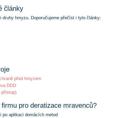
é články
mi druhy hmyzu. Doporučujeme přečíst i tyto články:
roje
 ochraně před hmyzem
ativa DDD
 přístup)
í firmu pro deratizace mravenců?
i po aplikaci domácích metod