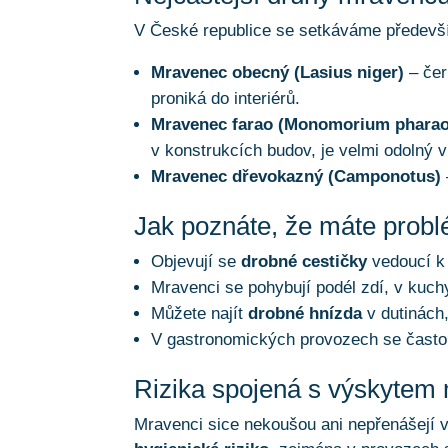
V České republice se setkáváme předevší
Mravenec obecný (Lasius niger)
– čer
proniká do interiérů.
Mravenec farao (Monomorium pharao
v konstrukcích budov, je velmi odolný
Mravenec dřevokazný (Camponotus)
Jak poznáte, že máte prob
Objevují se
drobné cestičky
vedoucí k
Mravenci se pohybují podél zdí, v kuch
Můžete najít
drobné hnízda
v dutinách,
V gastronomických provozech se často
Rizika spojená s výskytem
Mravenci sice nekoušou ani nepřenášejí v