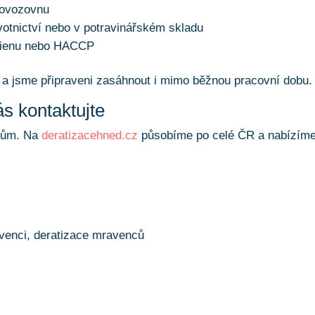
rovozovnu
votnictví nebo v potravinářském skladu
ygienu nebo HACCP
a jsme připraveni zasáhnout i mimo běžnou pracovní dobu.
s kontaktujte
íkům. Na
deratizacehned.cz
působíme po celé ČR a nabízím