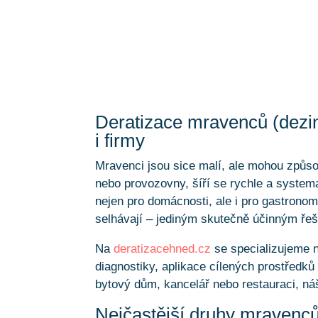
Deratizace mravenců (dezin
i firmy
Mravenci jsou sice malí, ale mohou způs
nebo provozovny, šíří se rychle a system
nejen pro domácnosti, ale i pro gastron
selhávají – jediným skutečně účinným řeš
Na
deratizacehned.cz
se specializujeme 
diagnostiky, aplikace cílených prostředků
bytový dům, kancelář nebo restauraci, ná
Nejčastější druhy mravenc