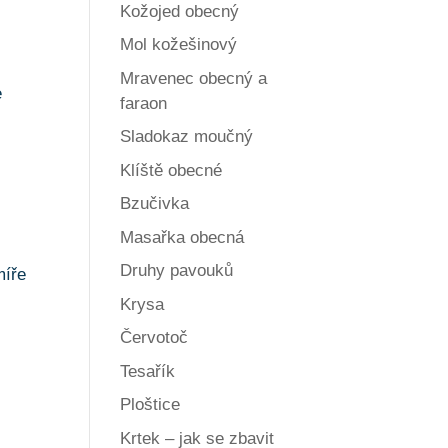
Kožojed obecný
Mol kožešinový
Mravenec obecný a
e
faraon
Sladokaz moučný
Klíště obecné
Bzučivka
Masařka obecná
Druhy pavouků
míře
Krysa
Červotoč
Tesařík
Ploštice
Krtek – jak se zbavit