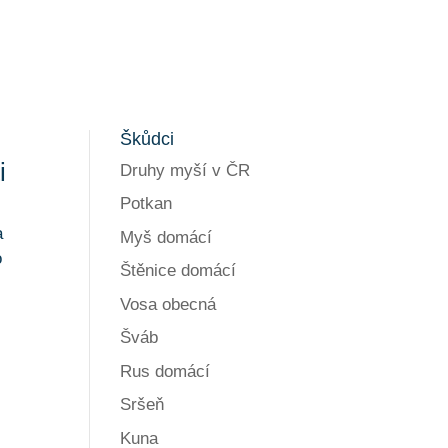
Škůdci
i
Druhy myší v ČR
Potkan
a
Myš domácí
o
Štěnice domácí
Vosa obecná
Šváb
Rus domácí
Sršeň
Kuna