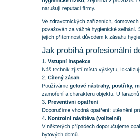
hygienické riziko
, zejména v provozech s
narušují reputaci firmy.
Ve zdravotnických zařízeních, domovech 
považován za vážné hygienické selhání. S
jejich přítomnost důvodem k zásahu hygie
Jak probíhá profesionální 
Vstupní inspekce
Náš technik zjistí místa výskytu, lokaliz
Cílený zásah
Používáme
gelové nástrahy, postřiky, 
zamoření a charakteru objektu. U faraonů 
Preventivní opatření
Doporučíme vhodná opatření: utěsnění prů
Kontrolní návštěva (volitelně)
V některých případech doporučujeme opak
bytových domů.