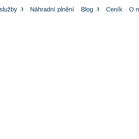
služby
Náhradní plnění
Blog
Ceník
O 
Deratizace mravenc