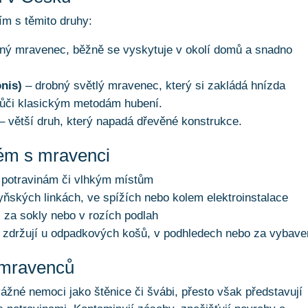
m s těmito druhy:
ný mravenec, běžně se vyskytuje v okolí domů a snadno
nis)
– drobný světlý mravenec, který si zakládá hnízda
 vůči klasickým metodám hubení.
– větší druh, který napadá dřevěné konstrukce.
lém s mravenci
 potravinám či vlhkým místům
yňských linkách, ve spížích nebo kolem elektroinstalace
 za sokly nebo v rozích podlah
 zdržují u odpadkových košů, v podhledech nebo za vybav
 mravenců
ážné nemoci jako štěnice či švábi, přesto však představují