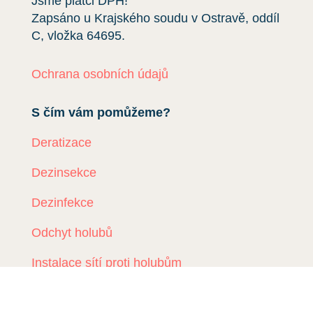
Jsme plátci DPH!
Zapsáno u Krajského soudu v Ostravě, oddíl
C, vložka
64695
.
Ochrana osobních údajů
S čím vám pomůžeme?
Deratizace
Dezinsekce
Dezinfekce
Odchyt holubů
Instalace sítí proti holubům
Rizikové vyklízení