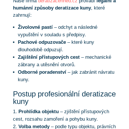
Naše firma
deratizacehned.cz
provádí
legální a
humánní způsoby deratizace kuny
, které
zahrnují:
Živolovné pastí
– odchyt a následné
vypuštění v souladu s předpisy.
Pachové odpuzovače
– které kuny
dlouhodobě odpuzují.
Zajištění přístupových cest
– mechanické
zábrany a utěsnění otvorů.
Odborné poradenství
– jak zabránit návratu
kuny.
Postup profesionální deratizace
kuny
Prohlídka objektu
– zjištění přístupových
cest, rozsahu zamoření a pohybu kuny.
Volba metody
– podle typu objektu, právních