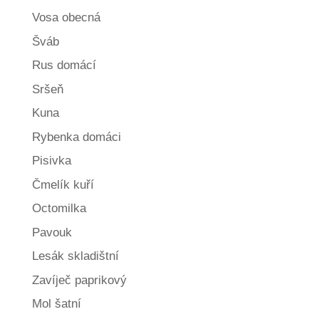
Vosa obecná
Šváb
Rus domácí
Sršeň
Kuna
Rybenka domáci
Pisivka
Čmelík kuří
Octomilka
Pavouk
Lesák skladištní
Zavíječ paprikový
Mol šatní