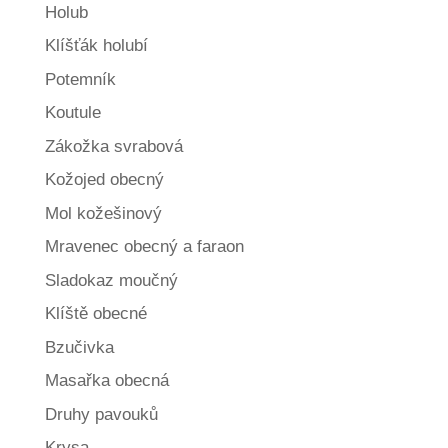
Holub
Klíšťák holubí
Potemník
Koutule
Zákožka svrabová
Kožojed obecný
Mol kožešinový
Mravenec obecný a faraon
Sladokaz moučný
Klíště obecné
Bzučivka
Masařka obecná
Druhy pavouků
Krysa