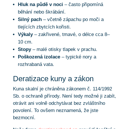
Hluk na půdě v noci
– často připomíná
běhání nebo škrábání.
Silný pach
– včetně zápachu po moči a
tlejících zbytcích kořisti.
Výkaly
– zakřivené, tmavé, o délce cca 8–
10 cm.
Stopy
– malé otisky tlapek v prachu.
Poškozená izolace
– typické nory a
rozhrabaná vata.
Deratizace kuny a zákon
Kuna skalní je chráněna zákonem č. 114/1992
Sb. o ochraně přírody. Není tedy možné ji zabít,
otrávit ani volně odchytávat bez zvláštního
povolení. To ovšem neznamená, že jste
bezmocní.