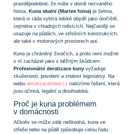
pravděpodobné, že máte v domě nezvaného
hosta.
Kuna skalní (Martes foina)
je šelma,
která si ráda vybírá lidské obydlí jako útočiště,
zejména v chladných měsících. Nejčastěji se
usazuje na půdách, ve střešních konstrukcích,
ale také v motorových prostorech aut.
Kuna je chráněný živočich, a proto není možné
s ní zacházet jako s běžným škůdcem.
Profesionální deratizace kuny
vyžaduje
zkušenosti, povolení a znalost legislativy. Na
webu
deratizacehned.cz
nabízíme řešení, která
jsou účinná, legální a dlouhodobá.
Proč je kuna problémem
v domácnosti
Ačkoliv se může zdát neškodná, kuna ve
střeše nebo na půdě způsobuje celou řadu