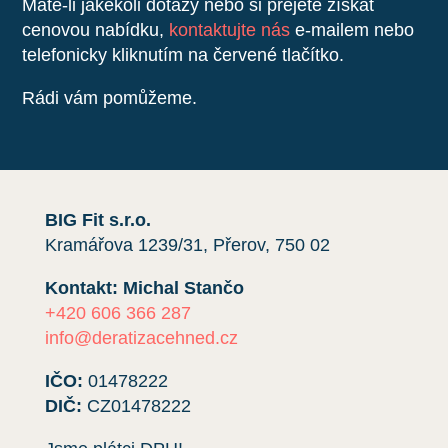
Máte-li jakékoli dotazy nebo si přejete získat
cenovou nabídku,
kontaktujte nás
e-mailem nebo
telefonicky kliknutím na červené tlačítko.
Rádi vám pomůžeme.
BIG Fit s.r.o.
Kramářova 1239/31, Přerov, 750 02
Kontakt: Michal Stančo
+420 606 366 287
info@deratizacehned.cz
IČO:
01478222
DIČ:
CZ01478222