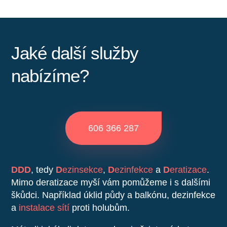
Jaké další služby
nabízíme?
606 366 287
DDD
, tedy
D
ezinsekce
,
D
ezinfekce
a
D
eratizace
.
Mimo deratizace myší vám pomůžeme i s dalšími
škůdci. Například úklid půdy a balkónu, dezinfekce
a
instalace sítí
proti holubům.