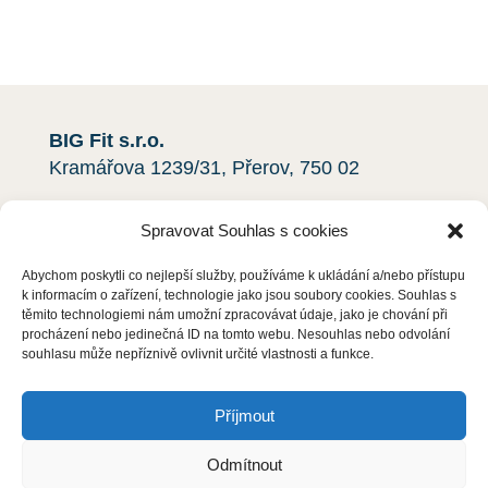
Rádi vám pomůžeme.
BIG Fit s.r.o.
Kramářova 1239/31, Přerov, 750 02
Kontakt: Michal Stančo
Spravovat Souhlas s cookies
+420 606 366 287
info@deratizacehned.cz
Abychom poskytli co nejlepší služby, používáme k ukládání a/nebo přístupu
k informacím o zařízení, technologie jako jsou soubory cookies. Souhlas s
IČO:
01478222
těmito technologiemi nám umožní zpracovávat údaje, jako je chování při
procházení nebo jedinečná ID na tomto webu. Nesouhlas nebo odvolání
DIČ:
CZ01478222
souhlasu může nepříznivě ovlivnit určité vlastnosti a funkce.
Jsme plátci DPH!
Příjmout
Zapsáno u Krajského soudu v Ostravě, oddíl
C, vložka
64695
.
Odmítnout