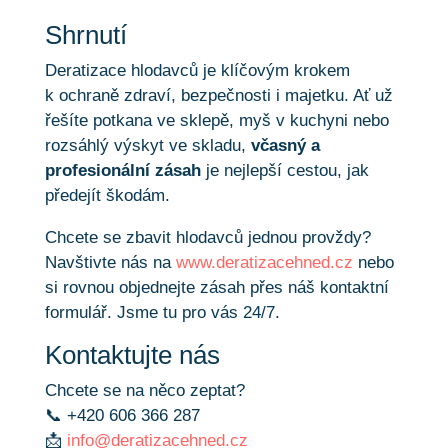
Shrnutí
Deratizace hlodavců je klíčovým krokem
k ochraně zdraví, bezpečnosti i majetku. Ať už
řešíte potkana ve sklepě, myš v kuchyni nebo
rozsáhlý výskyt ve skladu,
včasný a
profesionální zásah
je nejlepší cestou, jak
předejít škodám.
Chcete se zbavit hlodavců jednou provždy?
Navštivte nás na
www.deratizacehned.cz
nebo
si rovnou objednejte zásah přes náš kontaktní
formulář. Jsme tu pro vás 24/7.
Kontaktujte nás
Chcete se na něco zeptat?
📞 +420 606 366 287
📩
info@deratizacehned.cz