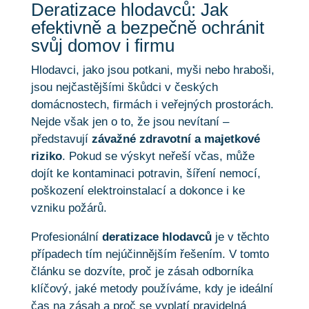
Deratizace hlodavců: Jak
efektivně a bezpečně ochránit
svůj domov i firmu
Hlodavci, jako jsou potkani, myši nebo hraboši,
jsou nejčastějšími škůdci v českých
domácnostech, firmách i veřejných prostorách.
Nejde však jen o to, že jsou nevítaní –
představují
závažné zdravotní a majetkové
riziko
. Pokud se výskyt neřeší včas, může
dojít ke kontaminaci potravin, šíření nemocí,
poškození elektroinstalací a dokonce i ke
vzniku požárů.
Profesionální
deratizace hlodavců
je v těchto
případech tím nejúčinnějším řešením. V tomto
článku se dozvíte, proč je zásah odborníka
klíčový, jaké metody používáme, kdy je ideální
čas na zásah a proč se vyplatí pravidelná