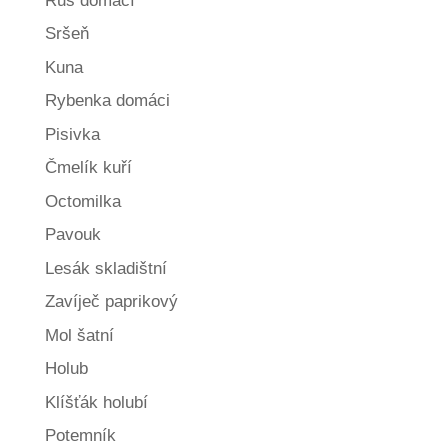
Rus domácí
Sršeň
Kuna
Rybenka domáci
Pisivka
Čmelík kuří
Octomilka
Pavouk
Lesák skladištní
Zavíječ paprikový
Mol šatní
Holub
Klíšťák holubí
Potemník