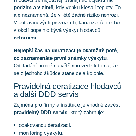
podzim a v zimě
, kdy venku klesají teploty. To
ale neznamená, že v létě žádné riziko nehrozí.
V potravinových provozech, kanalizacích nebo
v okolí popelnic bývá výskyt hlodavců
celoroční
.
Nejlepší čas na deratizaci je okamžitě poté,
co zaznamenáte první známky výskytu
.
Odkládání problému většinou vede k tomu, že
se z jednoho škůdce stane celá kolonie.
Pravidelná deratizace hlodavců
a další DDD servis
Zejména pro firmy a instituce je vhodné zavést
pravidelný DDD servis
, který zahrnuje:
opakovanou deratizaci,
monitoring výskytu,