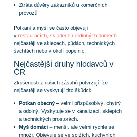
Ztráta důvěry zákazníků u komerčních
provozů
Potkani a myši se často objevují
v
restauracích
,
skladech
i
rodinných domech
–
nejčastěji ve sklepech, půdách, technických
šachtách nebo v okolí popelnic.
Nejčastější druhy hlodavců v
ČR
Zkušenosti z našich zásahů potvrzují, že
nejčastěji se vyskytují tito škůdci:
Potkan obecný
– velmi přizpůsobivý, chytrý
a odolný. Vyskytuje se v kanalizaci, sklepích
a technických prostorách.
Myš domácí
– menší, ale velmi rychle se
množí. Objevuje se ve spížích, kuchyních