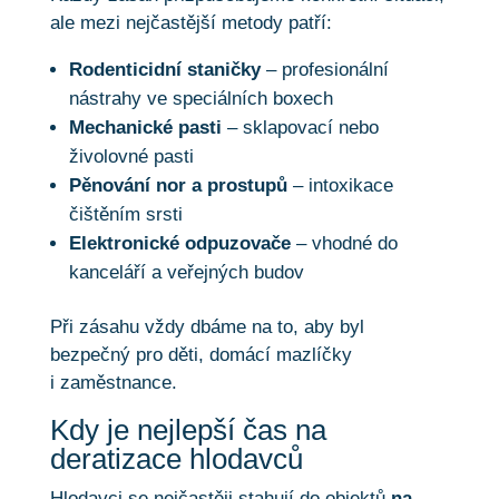
ale mezi nejčastější metody patří:
Rodenticidní staničky
– profesionální
nástrahy ve speciálních boxech
Mechanické pasti
– sklapovací nebo
živolovné pasti
Pěnování nor a prostupů
– intoxikace
čištěním srsti
Elektronické odpuzovače
– vhodné do
kanceláří a veřejných budov
Při zásahu vždy dbáme na to, aby byl
bezpečný pro děti, domácí mazlíčky
i zaměstnance.
Kdy je nejlepší čas na
deratizace hlodavců
Hlodavci se nejčastěji stahují do objektů
na