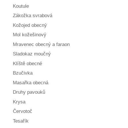
Koutule
Zákožka svrabová
Kožojed obecný
Mol kožešinový
Mravenec obecný a faraon
Sladokaz moučný
Klíště obecné
Bzučivka
Masařka obecná
Druhy pavouků
Krysa
Červotoč
Tesařík