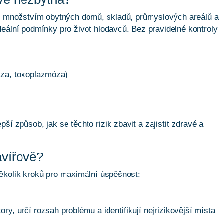
m množstvím obytných domů, skladů, průmyslových areálů a
ideální podmínky pro život hlodavců. Bez pravidelné kontroly
óza, toxoplazmóza)
epší způsob, jak se těchto rizik zbavit a zajistit zdravé a
avířově?
ěkolik kroků pro maximální úspěšnost:
y, určí rozsah problému a identifikují nejrizikovější místa