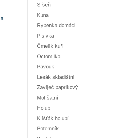
Sršeň
Kuna
 a
Rybenka domáci
Pisivka
Čmelík kuří
Octomilka
Pavouk
Lesák skladištní
Zavíječ paprikový
Mol šatní
Holub
Klíšťák holubí
Potemník