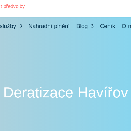
it předvolby
služby
Náhradní plnění
Blog
Ceník
O 
Deratizace Havířov