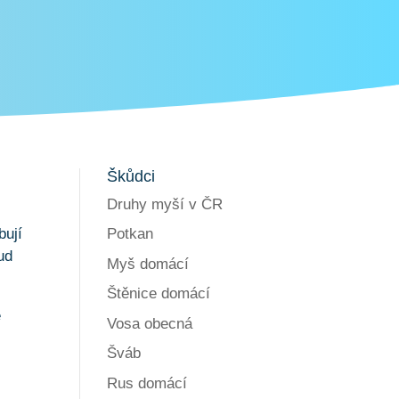
Škůdci
Druhy myší v ČR
Potkan
bují
ud
Myš domácí
Štěnice domácí
e
Vosa obecná
Šváb
Rus domácí