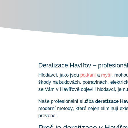
Deratizace Havířov – profesioná
Hlodavci, jako jsou
potkani
a
myši
, mohou
škody na budovách, potravinách, elektr
se Vám v Havířově objevili hlodavci, je nut
Naše profesionální služba
deratizace Ha
moderní metody, které nejen eliminují exis
prevenci.
Proč je deratizace v Havíř