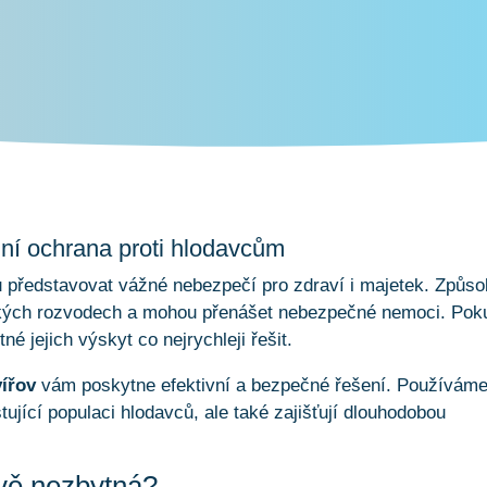
lní ochrana proti hlodavcům
 představovat vážné nebezpečí pro zdraví i majetek. Způso
ických rozvodech a mohou přenášet nebezpečné nemoci. Pok
né jejich výskyt co nejrychleji řešit.
vířov
vám poskytne efektivní a bezpečné řešení. Používám
tující populaci hlodavců, ale také zajišťují dlouhodobou
ově nezbytná?