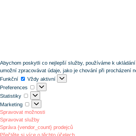
Abychom poskytli co nejlepší služby, používáme k ukládání 
umožní zpracovávat údaje, jako je chování při procházení n
Funkční
Funkční
Vždy aktivní
Preferences
Preferences
Statistiky
Statistiky
Marketing
Marketing
Spravovat možnosti
Spravovat služby
Správa {vendor_count} prodejců
Přečtěte si více o těchto účelech