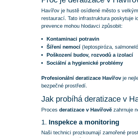
Havířov je hustě osídlené město s velký
restaurací. Tato infrastruktura poskytuje 
prevence mohou hlodavci způsobit:
Kontaminaci potravin
Šíření nemocí
(leptospiróza, salmonel
Poškození budov, rozvodů a izolací
Sociální a hygienické problémy
Profesionální deratizace Havířov
je nejl
bezpečné prostředí.
Jak probíhá deratizace v H
Proces
deratizace v Havířově
zahrnuje n
1.
Inspekce a monitoring
Naši technici prozkoumají zamořené prostor