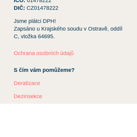
IČO:
01478222
DIČ:
CZ01478222
Jsme plátci DPH!
Zapsáno u Krajského soudu v Ostravě, oddíl
C, vložka
64695
.
Ochrana osobních údajů
S čím vám pomůžeme?
Deratizace
Dezinsekce
Dezinfekce
Odchyt holubů
Instalace sítí proti holubům