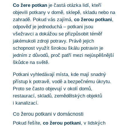
Co žere potkan
je častá otázka lidí, kteří
objevili potkany v domě, sklepě, skladu nebo na
zahradě. Pokud vás zajímá,
co žerou potkani
,
odpověď je jednoduchá – potkani jsou
všežravci a dokážou se přizpůsobit téměř
jakémukoli zdroji potravy. Právě jejich
schopnost využít širokou škálu potravin je
jedním z důvodů, proč patří mezi nejúspěšnější
škůdce na světě.
Potkani vyhledávají místa, kde mají snadný
přístup k potravě, vodě a bezpečnému úkrytu.
Proto se často objevují v okolí domů,
restaurací, skladů, zemědělských objektů
i kanalizací.
Co žerou potkani v domácnosti
Pokud řešíte,
co žerou potkani
, v lidských