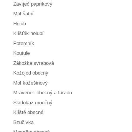
Zavíječ paprikový
Mol šatní
Holub
Klíšťák holubí
Potemník
Koutule
Zákožka svrabová
Kožojed obecný
Mol kožešinový
Mravenec obecný a faraon
Sladokaz moučný
Klíště obecné
Bzučivka