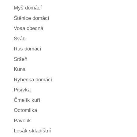
Myš domácí
Štěnice domácí
Vosa obecná
Šváb
Rus domácí
Sršeň
Kuna
Rybenka domáci
Pisivka
Čmelík kuří
Octomilka
Pavouk
Lesák skladištní