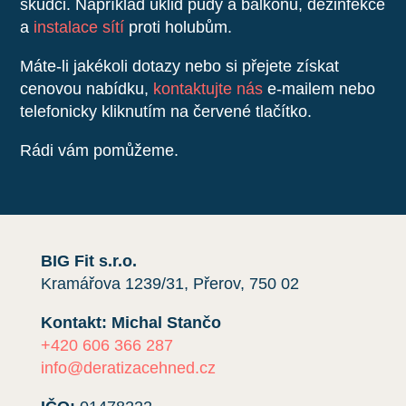
škůdci. Například úklid půdy a balkónu, dezinfekce
a
instalace sítí
proti holubům.
Máte-li jakékoli dotazy nebo si přejete získat
cenovou nabídku,
kontaktujte nás
e-mailem nebo
telefonicky kliknutím na červené tlačítko.
Rádi vám pomůžeme.
BIG Fit s.r.o.
Kramářova 1239/31, Přerov, 750 02
Kontakt: Michal Stančo
+420 606 366 287
info@deratizacehned.cz