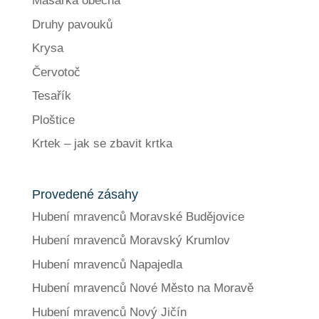
Masařka obecná
Druhy pavouků
Krysa
Červotoč
Tesařík
Ploštice
Krtek – jak se zbavit krtka
Provedené zásahy
Hubení mravenců Moravské Budějovice
Hubení mravenců Moravský Krumlov
Hubení mravenců Napajedla
Hubení mravenců Nové Město na Moravě
Hubení mravenců Nový Jičín