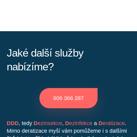
Jaké další služby
nabízíme?
606 366 287
DDD
, tedy
D
ezinsekce
,
D
ezinfekce
a
D
eratizace
.
Mimo deratizace myší vám pomůžeme i s dalšími