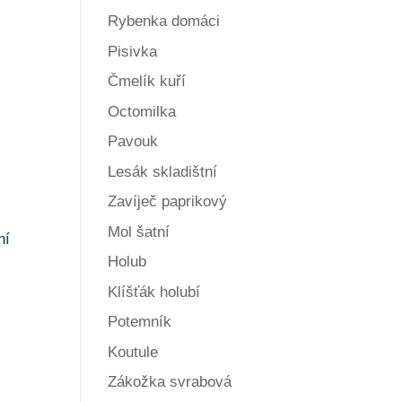
Rybenka domáci
Pisivka
Čmelík kuří
Octomilka
Pavouk
Lesák skladištní
Zavíječ paprikový
Mol šatní
ní
Holub
Klíšťák holubí
Potemník
Koutule
Zákožka svrabová