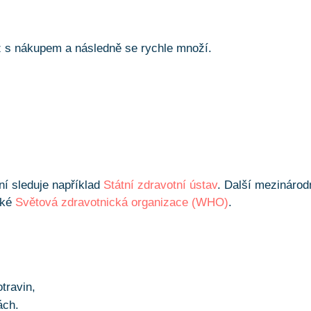
ž s nákupem a následně se rychle množí.
ní sleduje například
Státní zdravotní ústav
. Další mezinárod
aké
Světová zdravotnická organizace (WHO)
.
travin,
ách.