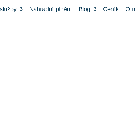
služby
Náhradní plnění
Blog
Ceník
O 
Brouci v mouce