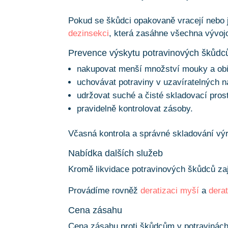
Pokud se škůdci opakovaně vracejí nebo j
dezinsekci
, která zasáhne všechna vývoj
Prevence výskytu potravinových škůdc
nakupovat menší množství mouky a obi
uchovávat potraviny v uzavíratelných 
udržovat suché a čisté skladovací prost
pravidelně kontrolovat zásoby.
Včasná kontrola a správné skladování výr
Nabídka dalších služeb
Kromě likvidace potravinových škůdců za
Provádíme rovněž
deratizaci myší
a
dera
Cena zásahu
Cena zásahu proti škůdcům v potravinách 