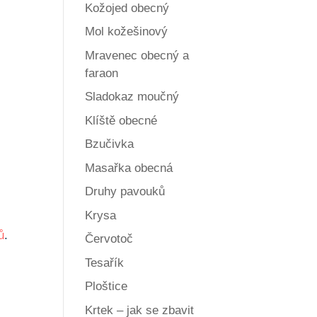
Kožojed obecný
Mol kožešinový
Mravenec obecný a
faraon
Sladokaz moučný
Klíště obecné
Bzučivka
Masařka obecná
Druhy pavouků
Krysa
ů
.
Červotoč
Tesařík
Ploštice
Krtek – jak se zbavit