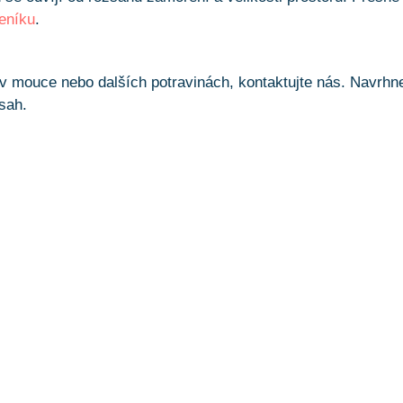
eníku
.
v mouce nebo dalších potravinách, kontaktujte nás. Navrh
ásah.