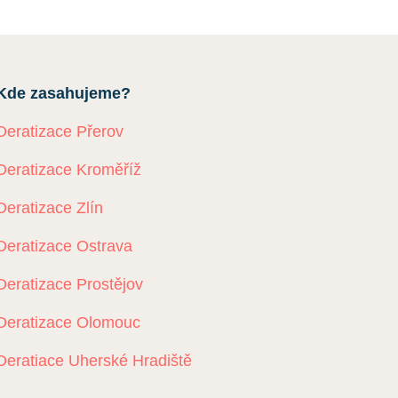
Kde zasahujeme?
Deratizace Přerov
Deratizace Kroměříž
Deratizace Zlín
Deratizace Ostrava
Deratizace Prostějov
Deratizace Olomouc
Deratiace Uherské Hradiště