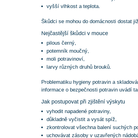
vyšší vlhkost a teplota.
Škůdci se mohou do domácnosti dostat ji
Nejčastější škůdci v mouce
pilous černý,
potemník moučný,
moli potravinoví,
larvy různých druhů brouků.
Problematiku hygieny potravin a skladová
informace o bezpečnosti potravin uvádí t
Jak postupovat při zjištění výskytu
vyhodit napadené potraviny,
důkladně vyčistit a vysát spíž,
zkontrolovat všechna balení suchých po
uchovávat zásoby v uzavřených nádob