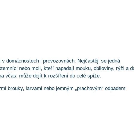
m v domácnostech i provozovnách. Nejčastěji se jedná
otemníci nebo moli, kteří napadají mouku, obiloviny, rýži a d
a včas, může dojít k rozšíření do celé spíže.
bnými brouky, larvami nebo jemným „prachovým“ odpadem