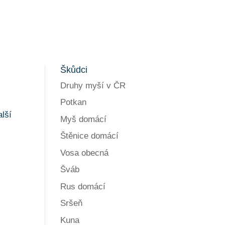
Škůdci
Druhy myší v ČR
Potkan
alší
Myš domácí
Štěnice domácí
Vosa obecná
Šváb
Rus domácí
Sršeň
Kuna