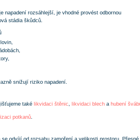
e napadení rozsáhlejší, je vhodné provést odbornou
ová stádia škůdců.
ů
lovin,
nádobách,
ory,
azně snižují riziko napadení.
jišťujeme také
likvidaci štěnic
,
likvidaci blech
a
hubení šváb
tizaci potkanů
.
se odvíjí od rozsahu zamoření a velikosti prostoru. Přesné