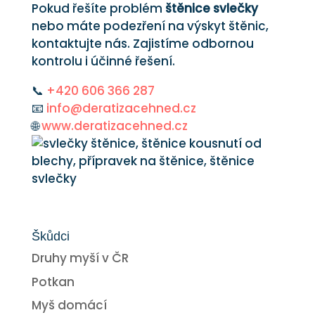
Pokud řešíte problém
štěnice svlečky
nebo máte podezření na výskyt štěnic,
kontaktujte nás. Zajistíme odbornou
kontrolu i účinné řešení.
📞
+420 606 366 287
📧
info@deratizacehned.cz
🌐
www.deratizacehned.cz
Škůdci
Druhy myší v ČR
Potkan
Myš domácí