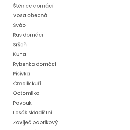
Štěnice domácí
Vosa obecná
Šváb
Rus domácí
Sršeň
Kuna
Rybenka domáci
Pisivka
Čmelík kuří
Octomilka
Pavouk
Lesák skladištní
Zavíječ paprikový