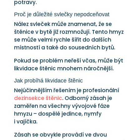
potravy.
Proč je důležité svlečky nepodceňovat
Nález svleček může znamenat, že se
štěnice v bytě již rozmnožují. Tento hmyz
se může velmi rychle šířit do dalších
místností a také do sousedních bytů.
Pokud se problém neřeší včas, může být
likvidace štěnic mnohem náročnější.
Jak probíhá likvidace štěnic
Nejúčinnějším řešením je profesionální
dezinsekce štěnic
. Odborný zásah je
zaměřen na všechny vývojové fáze
hmyzu – dospělé jedince, nymfy
i vajíčka.
Zásah se obvykle provádí ve dvou