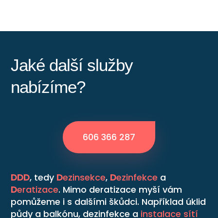
Jaké další služby
nabízíme?
606 366 287
DDD
, tedy
D
ezinsekce
,
D
ezinfekce
a
D
eratizace
. Mimo deratizace myší vám
pomůžeme i s dalšími škůdci. Například úklid
půdy a balkónu, dezinfekce a
instalace sítí