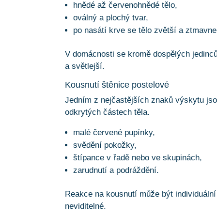
hnědé až červenohnědé tělo,
oválný a plochý tvar,
po nasátí krve se tělo zvětší a ztmavne
V domácnosti se kromě dospělých jedinců
a světlejší.
Kousnutí štěnice postelové
Jedním z nejčastějších znaků výskytu js
odkrytých částech těla.
malé červené pupínky,
svědění pokožky,
štípance v řadě nebo ve skupinách,
zarudnutí a podráždění.
Reakce na kousnutí může být individuální 
neviditelné.