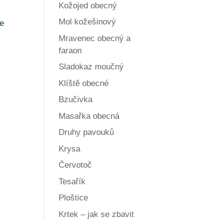
Kožojed obecný
Mol kožešinový
se
Mravenec obecný a
faraon
Sladokaz moučný
Klíště obecné
Bzučivka
Masařka obecná
Druhy pavouků
Krysa
Červotoč
Tesařík
Ploštice
Krtek – jak se zbavit