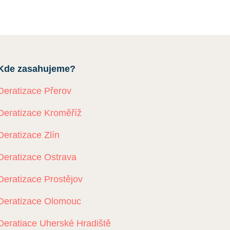
Kde zasahujeme?
Deratizace Přerov
Deratizace Kroměříž
Deratizace Zlín
Deratizace Ostrava
Deratizace Prostějov
Deratizace Olomouc
Deratiace Uherské Hradiště