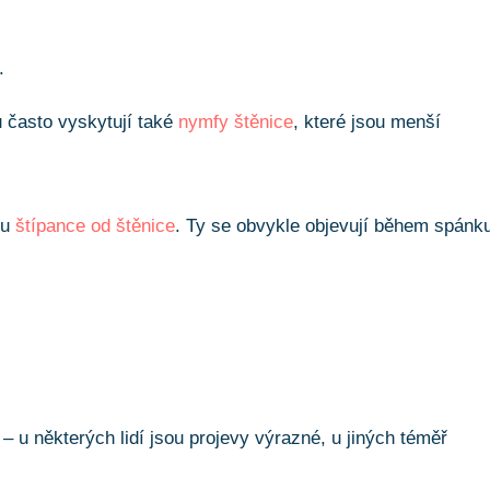
.
 často vyskytují také
nymfy štěnice
, které jsou menší
ou
štípance od štěnice
. Ty se obvykle objevují během spánk
– u některých lidí jsou projevy výrazné, u jiných téměř