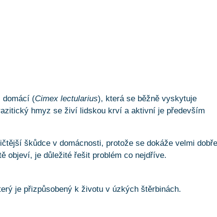
i domácí (
Cimex lectularius
), která se běžně vyskytuje
arazitický hmyz se živí lidskou krví a aktivní je především
tičtější škůdce v domácnosti, protože se dokáže velmi dobř
 objeví, je důležité řešit problém co nejdříve.
erý je přizpůsobený k životu v úzkých štěrbinách.