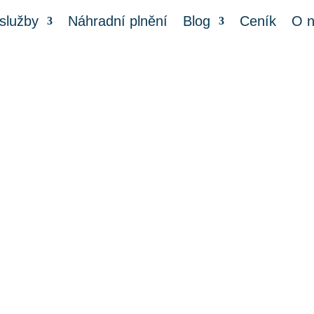
služby
Náhradní plnění
Blog
Ceník
O 
Štěnice postelová