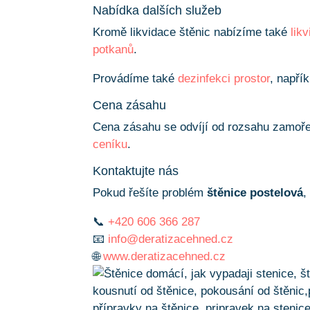
Nabídka dalších služeb
Kromě likvidace štěnic nabízíme také
lik
potkanů
.
Provádíme také
dezinfekci prostor
, napří
Cena zásahu
Cena zásahu se odvíjí od rozsahu zamořen
ceníku
.
Kontaktujte nás
Pokud řešíte problém
štěnice postelová
,
📞
+420 606 366 287
📧
info@deratizacehned.cz
🌐
www.deratizacehned.cz