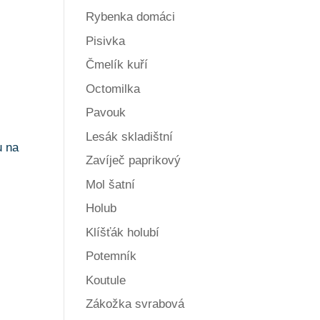
Rybenka domáci
Pisivka
Čmelík kuří
Octomilka
Pavouk
Lesák skladištní
u na
Zavíječ paprikový
Mol šatní
Holub
Klíšťák holubí
Potemník
Koutule
Zákožka svrabová