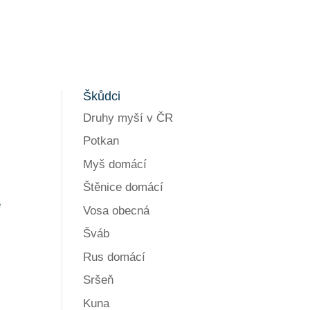
Škůdci
Druhy myší v ČR
Potkan
Myš domácí
Štěnice domácí
e
Vosa obecná
Šváb
Rus domácí
Sršeň
Kuna