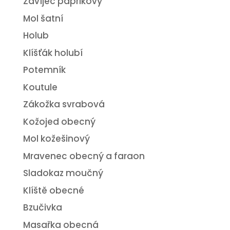
Zavíječ paprikový
Mol šatní
Holub
Klíšťák holubí
Potemník
Koutule
Zákožka svrabová
Kožojed obecný
Mol kožešinový
Mravenec obecný a faraon
Sladokaz moučný
Klíště obecné
Bzučivka
Masařka obecná