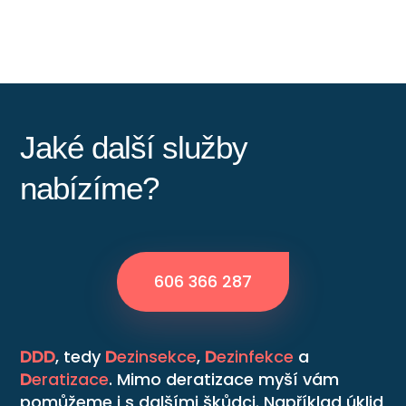
Jaké další služby
nabízíme?
606 366 287
DDD
, tedy
D
ezinsekce
,
D
ezinfekce
a
D
eratizace
. Mimo deratizace myší vám
pomůžeme i s dalšími škůdci. Například úklid