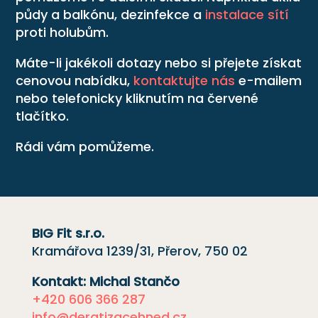
půdy a balkónu, dezinfekce a
instalace sítí
proti holubům.
Máte-li jakékoli dotazy nebo si přejete získat
cenovou nabídku,
kontaktujte nás
e-mailem
nebo telefonicky kliknutím na červené
tlačítko.
Rádi vám pomůžeme.
BIG Fit s.r.o.
Kramářova 1239/31, Přerov, 750 02
Kontakt: Michal Stančo
+420 606 366 287
info@deratizacehned.cz