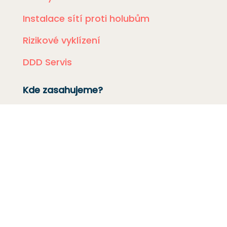
Instalace sítí proti holubům
Rizikové vyklízení
DDD Servis
Kde zasahujeme?
Deratizace Přerov
Deratizace Kroměříž
Deratizace Zlín
Deratizace Ostrava
Deratizace Prostějov
Deratizace Olomouc