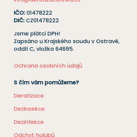
IČO:
01478222
DIČ:
CZ01478222
Jsme plátci DPH!
Zapsáno u Krajského soudu v Ostravě,
oddíl C, vložka
64695
.
Ochrana osobních údajů
S čím vám pomůžeme?
Deratizace
Dezinsekce
Dezinfekce
Odchyt holubů