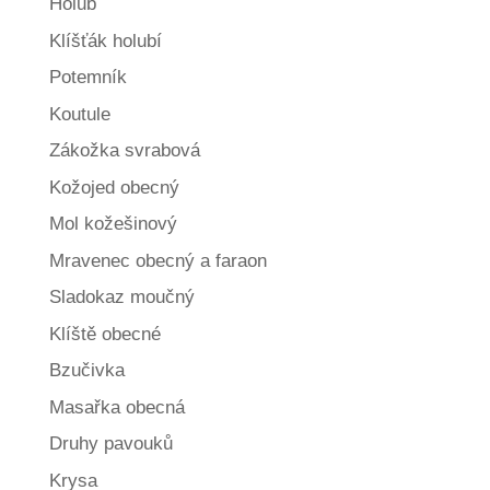
Holub
Klíšťák holubí
Potemník
Koutule
Zákožka svrabová
Kožojed obecný
Mol kožešinový
Mravenec obecný a faraon
Sladokaz moučný
Klíště obecné
Bzučivka
Masařka obecná
Druhy pavouků
Krysa