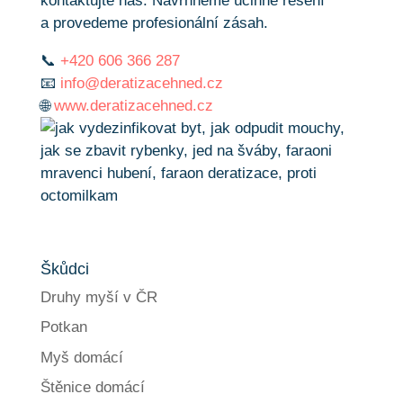
kontaktujte nás. Navrhneme účinné řešení
a provedeme profesionální zásah.
📞
+420 606 366 287
📧
info@deratizacehned.cz
🌐
www.deratizacehned.cz
Škůdci
Druhy myší v ČR
Potkan
Myš domácí
Štěnice domácí