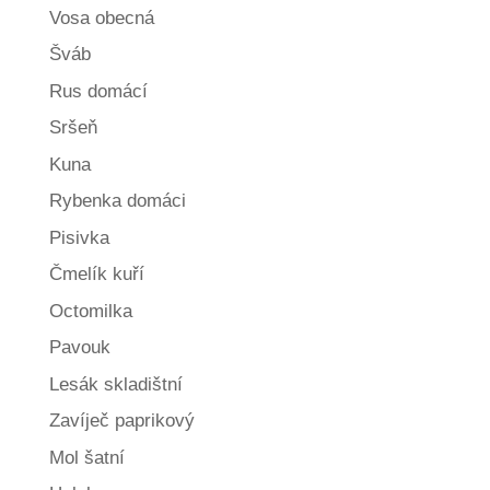
Vosa obecná
Šváb
Rus domácí
Sršeň
Kuna
Rybenka domáci
Pisivka
Čmelík kuří
Octomilka
Pavouk
Lesák skladištní
Zavíječ paprikový
Mol šatní