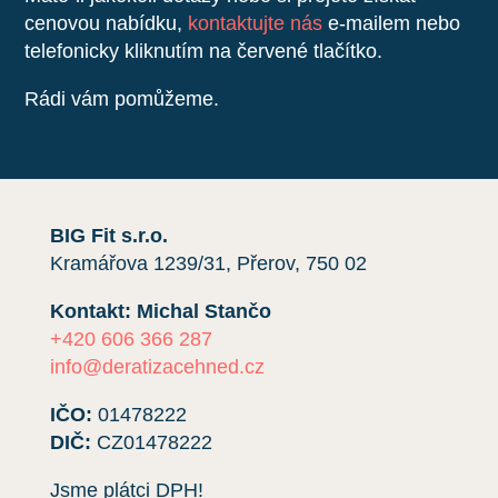
cenovou nabídku,
kontaktujte nás
e-mailem nebo
telefonicky kliknutím na červené tlačítko.
Rádi vám pomůžeme.
BIG Fit s.r.o.
Kramářova 1239/31, Přerov, 750 02
Kontakt: Michal Stančo
+420 606 366 287
info@deratizacehned.cz
IČO:
01478222
DIČ:
CZ01478222
Jsme plátci DPH!