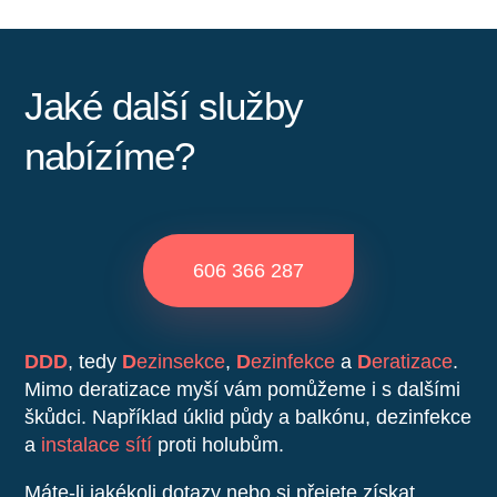
Jaké další služby
nabízíme?
606 366 287
DDD
, tedy
D
ezinsekce
,
D
ezinfekce
a
D
eratizace
.
Mimo deratizace myší vám pomůžeme i s dalšími
škůdci. Například úklid půdy a balkónu, dezinfekce
a
instalace sítí
proti holubům.
Máte-li jakékoli dotazy nebo si přejete získat