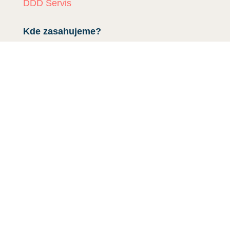
DDD Servis
Kde zasahujeme?
Deratizace Přerov
Deratizace Kroměříž
Deratizace Zlín
Deratizace Ostrava
Deratizace Prostějov
Deratizace Olomouc
Deratiace Uherské Hradiště