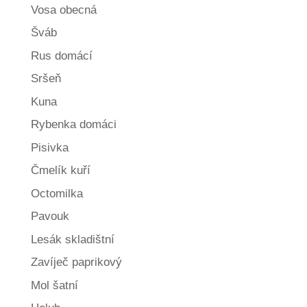
Vosa obecná
Šváb
Rus domácí
Sršeň
Kuna
Rybenka domáci
Pisivka
Čmelík kuří
Octomilka
Pavouk
Lesák skladištní
Zavíječ paprikový
Mol šatní