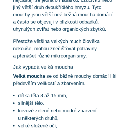
nejčastěji se jedná o masařku, bzučivku nebo
jiný větší druh dvoukřídlého hmyzu. Tyto
mouchy jsou větší než běžná moucha domácí
a často se objevují v blízkosti odpadků,
uhynulých zvířat nebo organických zbytků.
Přestože většina velkých much člověka
nekouše, mohou znečišťovat potraviny
a přenášet různé mikroorganismy.
Jak vypadá velká moucha
Velká moucha
se od běžné mouchy domácí liší
především velikostí a zbarvením.
délka těla 8 až 15 mm,
silnější tělo,
kovově zelené nebo modré zbarvení
u některých druhů,
velké složené oči,