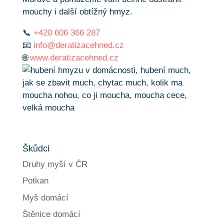
mouchy i další obtížný hmyz.
📞
+420 606 366 287
📧
info@deratizacehned.cz
🌐
www.deratizacehned.cz
Škůdci
Druhy myší v ČR
Potkan
Myš domácí
Štěnice domácí