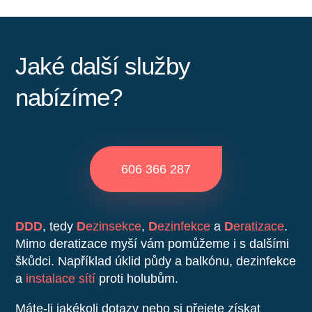
Jaké další služby
nabízíme?
606 366 287
DDD
, tedy
D
ezinsekce
,
D
ezinfekce
a
D
eratizace
.
Mimo deratizace myší vám pomůžeme i s dalšími
škůdci. Například úklid půdy a balkónu, dezinfekce
a
instalace sítí
proti holubům.
Máte-li jakékoli dotazy nebo si přejete získat