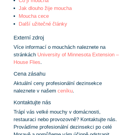
Co jí moucha
Jak dlouho žije moucha
Moucha cece
Další užitečné články
Externí zdroj
Více informací o mouchách naleznete na
stránkách
University of Minnesota Extension –
House Flies
.
Cena zásahu
Aktuální ceny profesionální dezinsekce
naleznete v našem
ceníku
.
Kontaktujte nás
Trápí vás velké mouchy v domácnosti,
restauraci nebo provozovně? Kontaktujte nás.
Provádíme profesionální dezinsekci po celé
Moravě a pomůžeme vám účinně odstranit