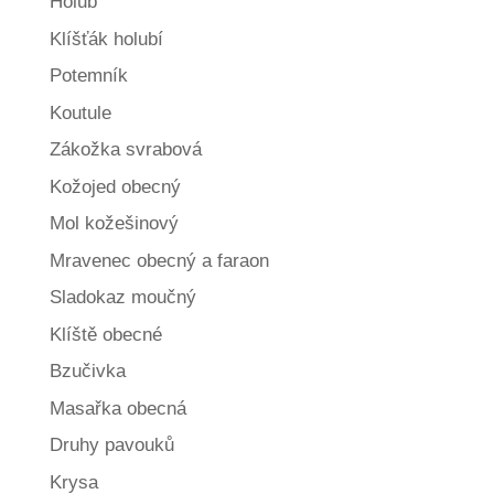
Holub
Klíšťák holubí
Potemník
Koutule
Zákožka svrabová
Kožojed obecný
Mol kožešinový
Mravenec obecný a faraon
Sladokaz moučný
Klíště obecné
Bzučivka
Masařka obecná
Druhy pavouků
Krysa