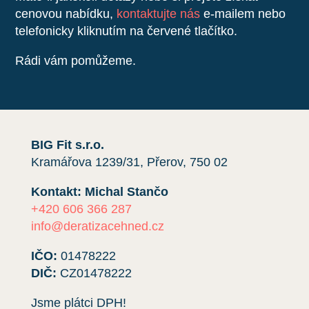
cenovou nabídku,
kontaktujte nás
e-mailem nebo
telefonicky kliknutím na červené tlačítko.
Rádi vám pomůžeme.
BIG Fit s.r.o.
Kramářova 1239/31, Přerov, 750 02
Kontakt: Michal Stančo
+420 606 366 287
info@deratizacehned.cz
IČO:
01478222
DIČ:
CZ01478222
Jsme plátci DPH!