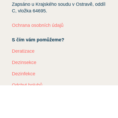
Zapsáno u Krajského soudu v Ostravě, oddíl
C, vložka
64695
.
Ochrana osobních údajů
S čím vám pomůžeme?
Deratizace
Dezinsekce
Dezinfekce
Odchyt holubů
Instalace sítí proti holubům
Rizikové vyklízení