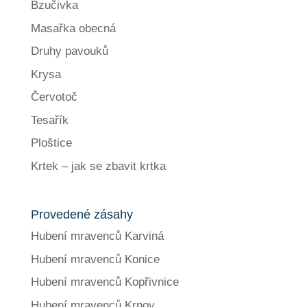
Bzučivka
Masařka obecná
Druhy pavouků
Krysa
Červotoč
Tesařík
Ploštice
Krtek – jak se zbavit krtka
Provedené zásahy
Hubení mravenců Karviná
Hubení mravenců Konice
Hubení mravenců Kopřivnice
Hubení mravenců Krnov