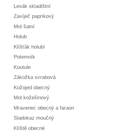
Lesák skladištní
Zavíječ paprikový
Mol šatní
Holub
Klíšťák holubí
Potemník
Koutule
Zákožka svrabová
Kožojed obecný
Mol kožešinový
Mravenec obecný a faraon
Sladokaz moučný
Klíště obecné