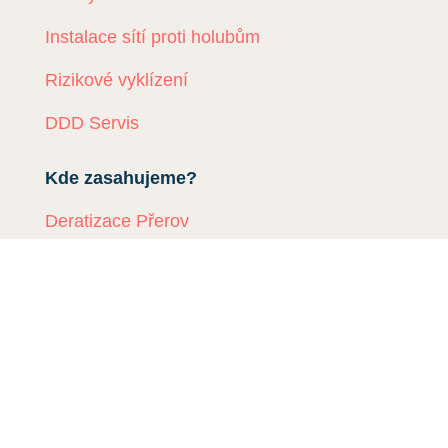
Instalace sítí proti holubům
Rizikové vyklízení
DDD Servis
Kde zasahujeme?
Deratizace Přerov
Deratizace Kroměříž
Deratizace Zlín
Deratizace Ostrava
Deratizace Prostějov
Deratizace Olomouc