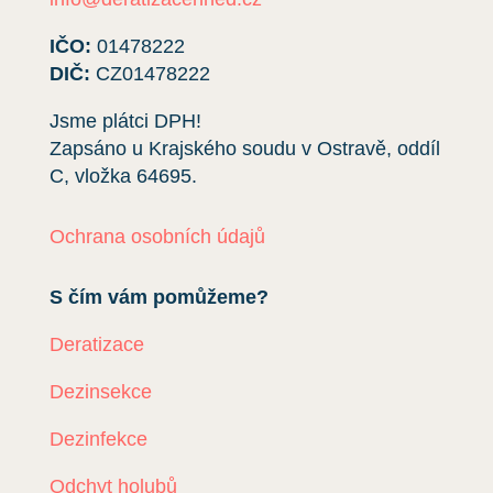
IČO:
01478222
DIČ:
CZ01478222
Jsme plátci DPH!
Zapsáno u Krajského soudu v Ostravě, oddíl
C, vložka
64695
.
Ochrana osobních údajů
S čím vám pomůžeme?
Deratizace
Dezinsekce
Dezinfekce
Odchyt holubů