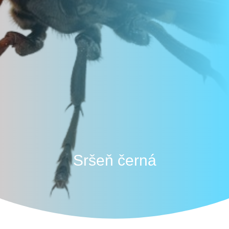
Sršeň černá