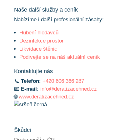
Naše další služby a ceník
Nabízíme i další profesionální zásahy:
Hubení hlodavců
Dezinfekce prostor
Likvidace štěnic
Podívejte se na náš aktuální ceník
Kontaktujte nás
📞
Telefon:
+420 606 366 287
📧
E-mail:
info@deratizacehned.cz
🌐
www.deratizacehned.cz
Škůdci
Druhy myší v ČR