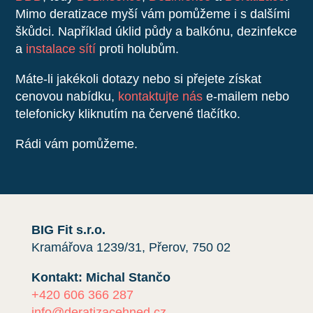
Mimo deratizace myší vám pomůžeme i s dalšími
škůdci. Například úklid půdy a balkónu, dezinfekce
a
instalace sítí
proti holubům.
Máte-li jakékoli dotazy nebo si přejete získat
cenovou nabídku,
kontaktujte nás
e-mailem nebo
telefonicky kliknutím na červené tlačítko.
Rádi vám pomůžeme.
BIG Fit s.r.o.
Kramářova 1239/31, Přerov, 750 02
Kontakt: Michal Stančo
+420 606 366 287
info@deratizacehned.cz