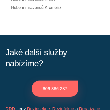
Hubení mravenců Kroměříž
Jaké další služby
nabízíme?
606 366 287
DDD
, tedy
D
ezinsekce
,
D
ezinfekce
a
D
eratizace
.