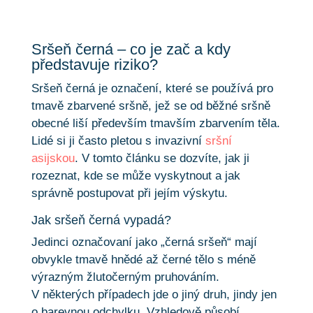
Sršeň černá – co je zač a kdy
představuje riziko?
Sršeň černá je označení, které se používá pro
tmavě zbarvené sršně, jež se od běžné sršně
obecné liší především tmavším zbarvením těla.
Lidé si ji často pletou s invazivní
sršní
asijskou
. V tomto článku se dozvíte, jak ji
rozeznat, kde se může vyskytnout a jak
správně postupovat při jejím výskytu.
Jak sršeň černá vypadá?
Jedinci označovaní jako „černá sršeň“ mají
obvykle tmavě hnědé až černé tělo s méně
výrazným žlutočerným pruhováním.
V některých případech jde o jiný druh, jindy jen
o barevnou odchylku. Vzhledově působí