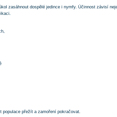
úkol zasáhnout dospělé jedince i nymfy. Účinnost závisí nej
ikaci.
ch,
é
ást populace přežít a zamoření pokračovat.