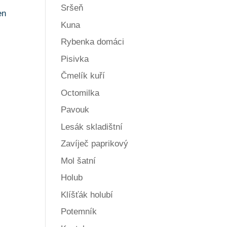
Sršeň
en
Kuna
Rybenka domáci
Pisivka
Čmelík kuří
Octomilka
Pavouk
Lesák skladištní
Zavíječ paprikový
Mol šatní
Holub
Klíšťák holubí
Potemník