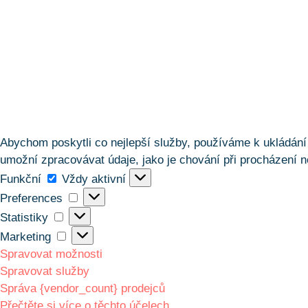
Abychom poskytli co nejlepší služby, používáme k ukládání 
umožní zpracovávat údaje, jako je chování při procházení n
Funkční
Funkční
Vždy aktivní
Preferences
Preferences
Statistiky
Statistiky
Marketing
Marketing
Spravovat možnosti
Spravovat služby
Správa {vendor_count} prodejců
Přečtěte si více o těchto účelech