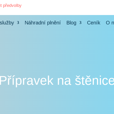
it předvolby
služby
Náhradní plnění
Blog
Ceník
O 
Přípravek na štěnic