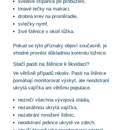
svědivé štípance po probuzení,
tmavé tečky na matraci,
drobná krev na prostěradle,
svlečky nymf,
živé štěnice v okolí lůžka.
Pokud se tyto příznaky objeví současně, je
vhodné provést důkladnou kontrolu ložnice.
Stačí pasti na štěnice k likvidaci?
Ve většině případů nikoliv. Pasti na štěnice
pomáhají monitorovat výskyt, ale neodstraní
ukrytá vajíčka ani většinu populace.
nezničí všechna vývojová stádia,
nezasáhnou ukrytá vajíčka,
nezabrání množení štěnic,
neodstraní jedince ukryté ve zdech,