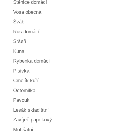
Štěnice domácí
Vosa obecná
Šváb
Rus domácí
Sršeň
Kuna
Rybenka domáci
Pisivka
Čmelík kuří
Octomilka
Pavouk
Lesák skladištní
Zavíječ paprikový
Mol šatní