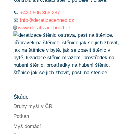
kontrolu a likvidaci štěnic po celé Moravě.
📞
+420 606 366 287
📧
info@deratizacehned.cz
🌐
www.deratizacehned.cz
Škůdci
Druhy myší v ČR
Potkan
Myš domácí