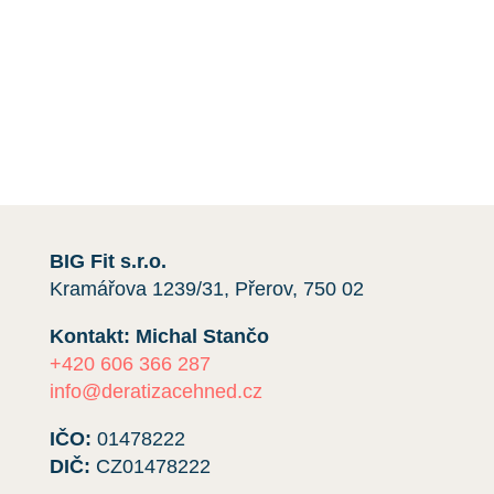
Máte-li jakékoli dotazy nebo si přejete získat
cenovou nabídku,
kontaktujte nás
e-mailem nebo
telefonicky kliknutím na červené tlačítko.
Rádi vám pomůžeme.
BIG Fit s.r.o.
Kramářova 1239/31, Přerov, 750 02
Kontakt: Michal Stančo
+420 606 366 287
info@deratizacehned.cz
IČO:
01478222
DIČ:
CZ01478222