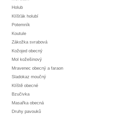
Holub
Klíšťák holubí
Potemník
Koutule
Zákožka svrabová
Kožojed obecný
Mol kožešinový
Mravenec obecný a faraon
Sladokaz moučný
Klíště obecné
Bzučivka
Masařka obecná
Druhy pavouků