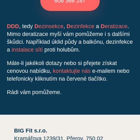
606 366 287
DDD
, tedy
D
ezinsekce
,
D
ezinfekce
a
D
eratizace
.
Mimo deratizace myší vám pomůžeme i s dalšími
škůdci. Například úklid půdy a balkónu, dezinfekce
a
instalace sítí
proti holubům.
Máte-li jakékoli dotazy nebo si přejete získat
cenovou nabídku,
kontaktujte nás
e-mailem nebo
telefonicky kliknutím na červené tlačítko.
Rádi vám pomůžeme.
BIG Fit s.r.o.
Kramářova 1239/31, Přerov, 750 02