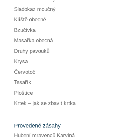
Sladokaz moučný
Klíště obecné
Bzučivka
Masařka obecná
Druhy pavouků
Krysa
Červotoč
Tesařík
Ploštice
Krtek – jak se zbavit krtka
Provedené zásahy
Hubení mravenců Karviná