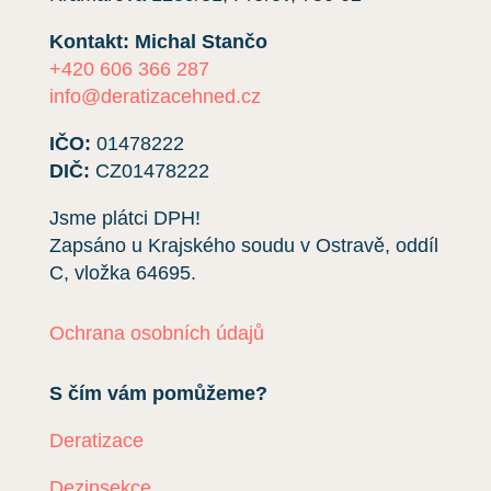
Kontakt: Michal Stančo
+420 606 366 287
info@deratizacehned.cz
IČO:
01478222
DIČ:
CZ01478222
Jsme plátci DPH!
Zapsáno u Krajského soudu v Ostravě, oddíl
C, vložka
64695
.
Ochrana osobních údajů
S čím vám pomůžeme?
Deratizace
Dezinsekce