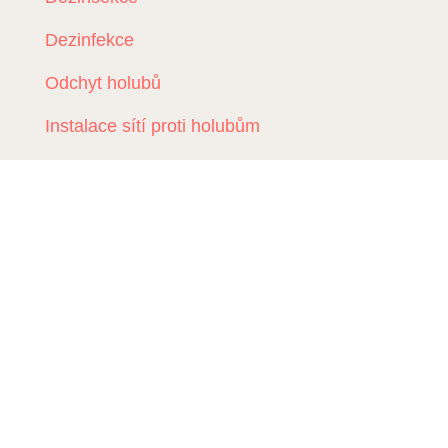
Dezinfekce
Odchyt holubů
Instalace sítí proti holubům
Rizikové vyklízení
DDD Servis
Kde zasahujeme?
Deratizace Přerov
Deratizace Kroměříž
Deratizace Zlín
Deratizace Ostrava