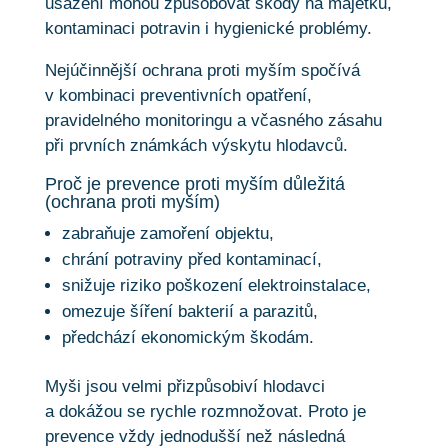
usazení mohou způsobovat škody na majetku,
kontaminaci potravin i hygienické problémy.
Nejúčinnější ochrana proti myším spočívá
v kombinaci preventivních opatření,
pravidelného monitoringu a včasného zásahu
při prvních známkách výskytu hlodavců.
Proč je prevence proti myším důležitá
(ochrana proti myším)
zabraňuje zamoření objektu,
chrání potraviny před kontaminací,
snižuje riziko poškození elektroinstalace,
omezuje šíření bakterií a parazitů,
předchází ekonomickým škodám.
Myši jsou velmi přizpůsobiví hlodavci
a dokážou se rychle rozmnožovat. Proto je
prevence vždy jednodušší než následná