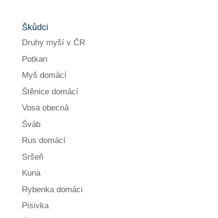
Škůdci
Druhy myší v ČR
Potkan
Myš domácí
Štěnice domácí
Vosa obecná
Šváb
Rus domácí
Sršeň
Kuna
Rybenka domáci
Pisivka