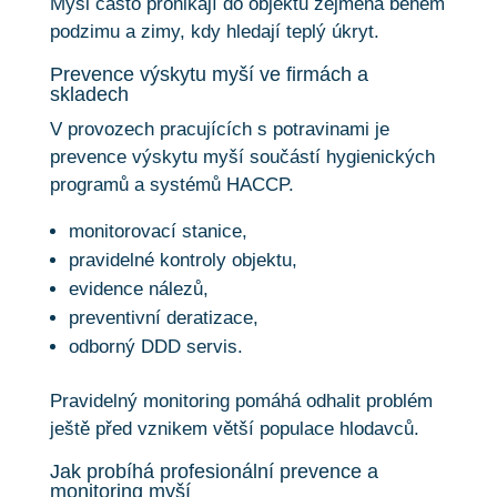
Myši často pronikají do objektů zejména během
podzimu a zimy, kdy hledají teplý úkryt.
Prevence výskytu myší ve firmách a
skladech
V provozech pracujících s potravinami je
prevence výskytu myší součástí hygienických
programů a systémů HACCP.
monitorovací stanice,
pravidelné kontroly objektu,
evidence nálezů,
preventivní deratizace,
odborný DDD servis.
Pravidelný monitoring pomáhá odhalit problém
ještě před vznikem větší populace hlodavců.
Jak probíhá profesionální prevence a
monitoring myší