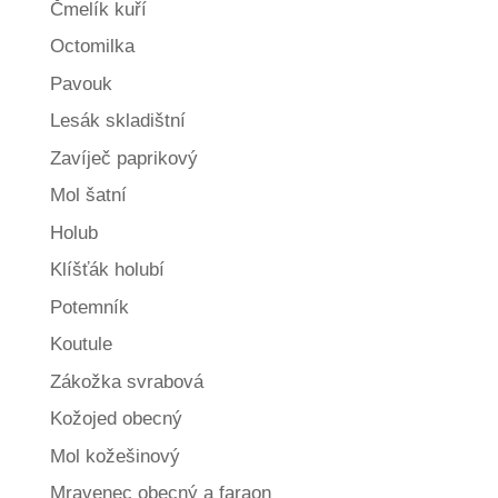
Čmelík kuří
Octomilka
Pavouk
Lesák skladištní
Zavíječ paprikový
Mol šatní
Holub
Klíšťák holubí
Potemník
Koutule
Zákožka svrabová
Kožojed obecný
Mol kožešinový
Mravenec obecný a faraon