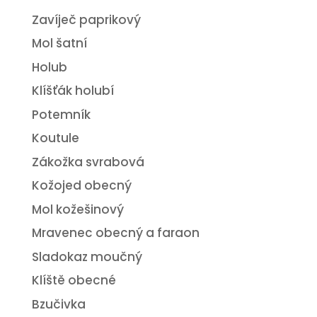
Zavíječ paprikový
Mol šatní
Holub
Klíšťák holubí
Potemník
Koutule
Zákožka svrabová
Kožojed obecný
Mol kožešinový
Mravenec obecný a faraon
Sladokaz moučný
Klíště obecné
Bzučivka