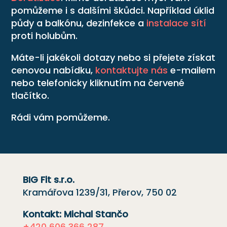
pomůžeme i s dalšími škůdci. Například úklid
půdy a balkónu, dezinfekce a
instalace sítí
proti holubům.
Máte-li jakékoli dotazy nebo si přejete získat
cenovou nabídku,
kontaktujte nás
e-mailem
nebo telefonicky kliknutím na červené
tlačítko.
Rádi vám pomůžeme.
BIG Fit s.r.o.
Kramářova 1239/31, Přerov, 750 02
Kontakt: Michal Stančo
+420 606 366 287