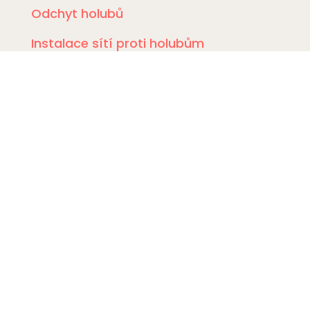
Odchyt holubů
Instalace sítí proti holubům
Rizikové vyklízení
DDD Servis
Kde zasahujeme?
Deratizace Přerov
Deratizace Kroměříž
Deratizace Zlín
Deratizace Ostrava
Deratizace Prostějov