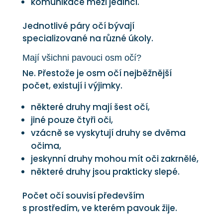
komunikace mezi jedinci.
Jednotlivé páry očí bývají
specializované na různé úkoly.
Mají všichni pavouci osm očí?
Ne. Přestože je osm očí nejběžnější
počet, existují i výjimky.
některé druhy mají šest očí,
jiné pouze čtyři oči,
vzácně se vyskytují druhy se dvěma
očima,
jeskynní druhy mohou mít oči zakrnělé,
některé druhy jsou prakticky slepé.
Počet očí souvisí především
s prostředím, ve kterém pavouk žije.