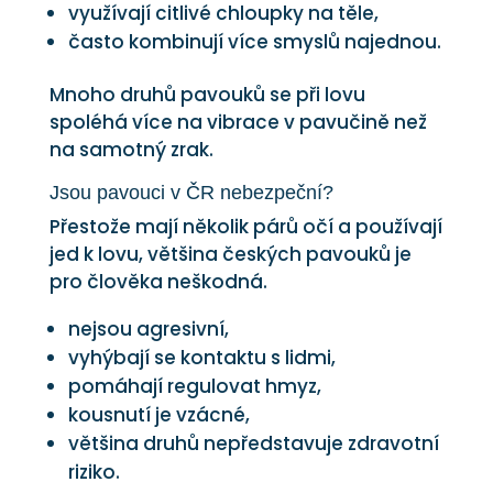
využívají citlivé chloupky na těle,
často kombinují více smyslů najednou.
Mnoho druhů pavouků se při lovu
spoléhá více na vibrace v pavučině než
na samotný zrak.
Jsou pavouci v ČR nebezpeční?
Přestože mají několik párů očí a používají
jed k lovu, většina českých pavouků je
pro člověka neškodná.
nejsou agresivní,
vyhýbají se kontaktu s lidmi,
pomáhají regulovat hmyz,
kousnutí je vzácné,
většina druhů nepředstavuje zdravotní
riziko.