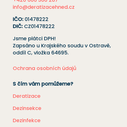
info@deratizacehned.cz
IČO:
01478222
DIČ:
CZ01478222
Jsme plátci DPH!
Zapsáno u Krajského soudu v Ostravě,
oddíl C, vložka
64695
.
Ochrana osobních údajů
S čím vám pomůžeme?
Deratizace
Dezinsekce
Dezinfekce