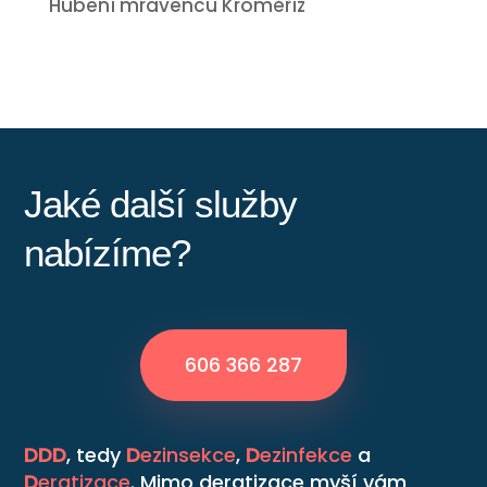
Hubení mravenců Kroměříž
Jaké další služby
nabízíme?
606 366 287
DDD
, tedy
D
ezinsekce
,
D
ezinfekce
a
D
eratizace
. Mimo deratizace myší vám