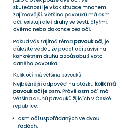
jako člověk pouze dvě oči. Ve
skutečnosti je však situace mnohem
zajímavější. Většina pavouků má osm
očí, existují ale i druhy se šesti, čtyřmi,
dvěma nebo dokonce bez očí.
Pokud vás zajímá téma
pavouk oči
, je
důležité vědět, že počet očí závisí na
konkrétním druhu a způsobu života
daného pavouka.
Kolik očí má většina pavouků
Nejběžnější odpověď na otázku
kolik má
pavouk očí
je osm. Právě osm očí má
většina druhů pavouků žijících v České
republice.
osm očí uspořádaných ve dvou
řadách,