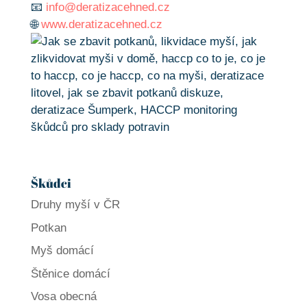
📧
info@deratizacehned.cz
🌐
www.deratizacehned.cz
Škůdci
Druhy myší v ČR
Potkan
Myš domácí
Štěnice domácí
Vosa obecná