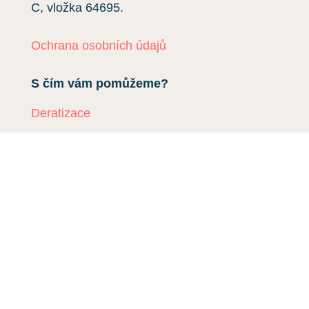
C, vložka
64695
.
Ochrana osobních údajů
S čím vám pomůžeme?
Deratizace
Dezinsekce
Dezinfekce
Odchyt holubů
Instalace sítí proti holubům
Rizikové vyklízení
DDD Servis