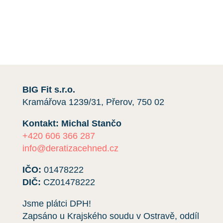
telefonicky kliknutím na červené tlačítko.
Rádi vám pomůžeme.
BIG Fit s.r.o.
Kramářova 1239/31, Přerov, 750 02
Kontakt: Michal Stančo
+420 606 366 287
info@deratizacehned.cz
IČO:
01478222
DIČ:
CZ01478222
Jsme plátci DPH!
Zapsáno u Krajského soudu v Ostravě, oddíl