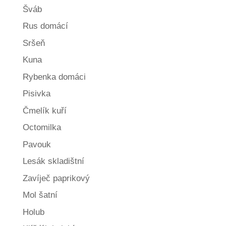
Šváb
Rus domácí
Sršeň
Kuna
Rybenka domáci
Pisivka
Čmelík kuří
Octomilka
Pavouk
Lesák skladištní
Zavíječ paprikový
Mol šatní
Holub