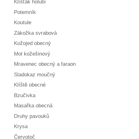
Klíšťák holubí
Potemník
Koutule
Zákožka svrabová
Kožojed obecný
Mol kožešinový
Mravenec obecný a faraon
Sladokaz moučný
Klíště obecné
Bzučivka
Masařka obecná
Druhy pavouků
Krysa
Červotoč