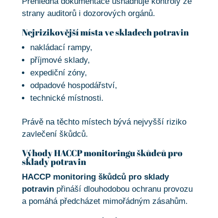
Přehledná dokumentace usnadňuje kontroly ze
strany auditorů i dozorových orgánů.
Nejrizikovější místa ve skladech potravin
nakládací rampy,
příjmové sklady,
expediční zóny,
odpadové hospodářství,
technické místnosti.
Právě na těchto místech bývá nejvyšší riziko
zavlečení škůdců.
Výhody HACCP monitoringu škůdců pro
sklady potravin
HACCP monitoring škůdců pro sklady
potravin
přináší dlouhodobou ochranu provozu
a pomáhá předcházet mimořádným zásahům.