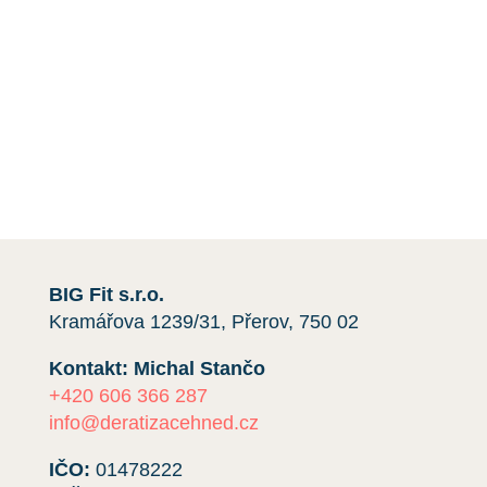
a
instalace sítí
proti holubům.
Máte-li jakékoli dotazy nebo si přejete získat
cenovou nabídku,
kontaktujte nás
e-mailem nebo
telefonicky kliknutím na červené tlačítko.
Rádi vám pomůžeme.
BIG Fit s.r.o.
Kramářova 1239/31, Přerov, 750 02
Kontakt: Michal Stančo
+420 606 366 287
info@deratizacehned.cz
IČO:
01478222