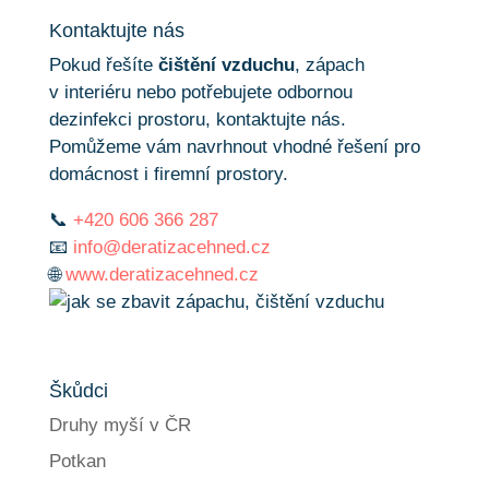
Kontaktujte nás
Pokud řešíte
čištění vzduchu
, zápach
v interiéru nebo potřebujete odbornou
dezinfekci prostoru, kontaktujte nás.
Pomůžeme vám navrhnout vhodné řešení pro
domácnost i firemní prostory.
📞
+420 606 366 287
📧
info@deratizacehned.cz
🌐
www.deratizacehned.cz
Škůdci
Druhy myší v ČR
Potkan