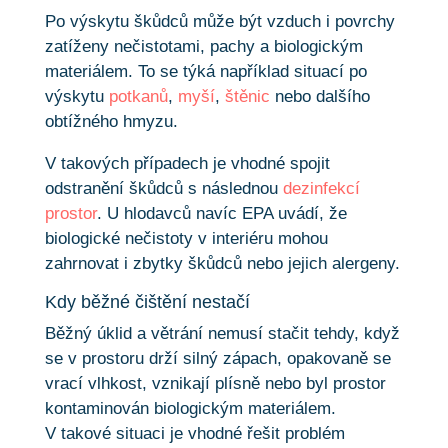
Po výskytu škůdců může být vzduch i povrchy
zatíženy nečistotami, pachy a biologickým
materiálem. To se týká například situací po
výskytu
potkanů
,
myší
,
štěnic
nebo dalšího
obtížného hmyzu.
V takových případech je vhodné spojit
odstranění škůdců s následnou
dezinfekcí
prostor
. U hlodavců navíc EPA uvádí, že
biologické nečistoty v interiéru mohou
zahrnovat i zbytky škůdců nebo jejich alergeny.
Kdy běžné čištění nestačí
Běžný úklid a větrání nemusí stačit tehdy, když
se v prostoru drží silný zápach, opakovaně se
vrací vlhkost, vznikají plísně nebo byl prostor
kontaminován biologickým materiálem.
V takové situaci je vhodné řešit problém