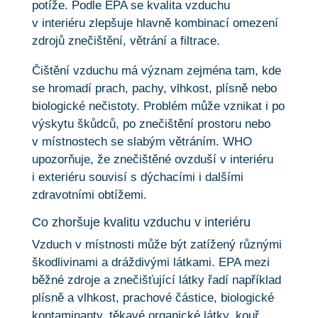
potíže. Podle EPA se kvalita vzduchu
v interiéru zlepšuje hlavně kombinací omezení
zdrojů znečištění, větrání a filtrace.
Čištění vzduchu má význam zejména tam, kde
se hromadí prach, pachy, vlhkost, plísně nebo
biologické nečistoty. Problém může vznikat i po
výskytu škůdců, po znečištění prostoru nebo
v místnostech se slabým větráním. WHO
upozorňuje, že znečištěné ovzduší v interiéru
i exteriéru souvisí s dýchacími i dalšími
zdravotními obtížemi.
Co zhoršuje kvalitu vzduchu v interiéru
Vzduch v místnosti může být zatížený různými
škodlivinami a dráždivými látkami. EPA mezi
běžné zdroje a znečišťující látky řadí například
plísně a vlhkost, prachové částice, biologické
kontaminanty, těkavé organické látky, kouř,