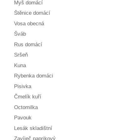
Myš domácí
Štěnice domácí
Vosa obecná
Šváb
Rus domácí
Sršeň
Kuna
Rybenka domáci
Pisivka
Čmelík kuří
Octomilka
Pavouk
Lesák skladištní
Zavíječ paprikový