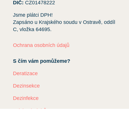
DIČ:
CZ01478222
Jsme plátci DPH!
Zapsáno u Krajského soudu v Ostravě, oddíl
C, vložka
64695
.
Ochrana osobních údajů
S čím vám pomůžeme?
Deratizace
Dezinsekce
Dezinfekce
Odchyt holubů
Instalace sítí proti holubům