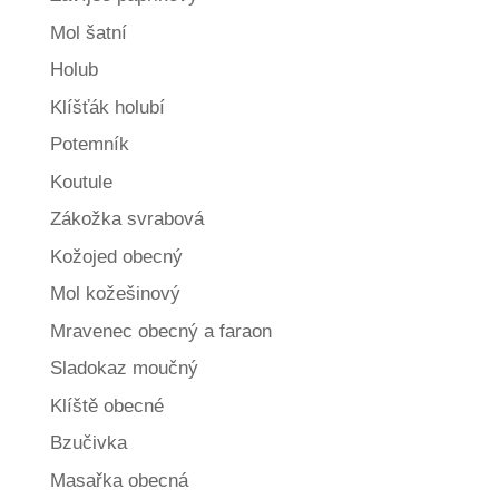
Mol šatní
Holub
Klíšťák holubí
Potemník
Koutule
Zákožka svrabová
Kožojed obecný
Mol kožešinový
Mravenec obecný a faraon
Sladokaz moučný
Klíště obecné
Bzučivka
Masařka obecná