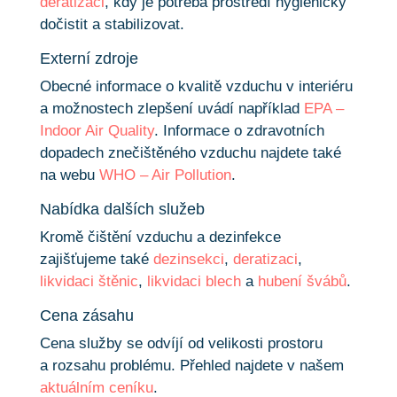
deratizaci
, kdy je potřeba prostředí hygienicky
dočistit a stabilizovat.
Externí zdroje
Obecné informace o kvalitě vzduchu v interiéru
a možnostech zlepšení uvádí například
EPA –
Indoor Air Quality
. Informace o zdravotních
dopadech znečištěného vzduchu najdete také
na webu
WHO – Air Pollution
.
Nabídka dalších služeb
Kromě čištění vzduchu a dezinfekce
zajišťujeme také
dezinsekci
,
deratizaci
,
likvidaci štěnic
,
likvidaci blech
a
hubení švábů
.
Cena zásahu
Cena služby se odvíjí od velikosti prostoru
a rozsahu problému. Přehled najdete v našem
aktuálním ceníku
.